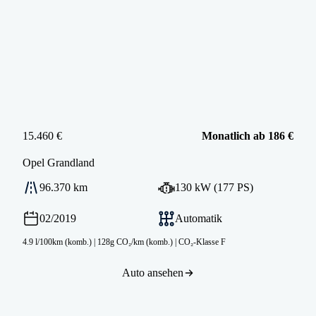
15.460 €
Monatlich ab 186 €
Opel
Grandland
96.370 km
130 kW (177 PS)
02/2019
Automatik
4.9 l/100km (komb.)
|
128g CO₂/km (komb.)
|
CO₂-Klasse F
Auto ansehen