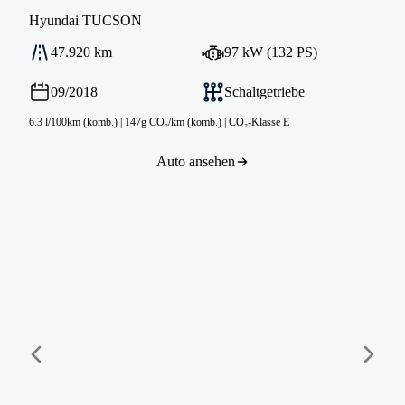
Hyundai
TUCSON
47.920 km
97 kW (132 PS)
09/2018
Schaltgetriebe
6.3 l/100km (komb.)
|
147g CO₂/km (komb.)
|
CO₂-Klasse E
Auto ansehen