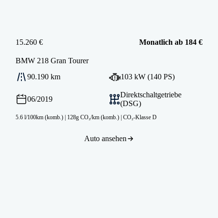
15.260 €
Monatlich ab 184 €
BMW
218 Gran Tourer
90.190 km
103 kW (140 PS)
Direktschaltgetriebe
06/2019
(DSG)
5.6 l/100km (komb.)
|
128g CO₂/km (komb.)
|
CO₂-Klasse D
Auto ansehen