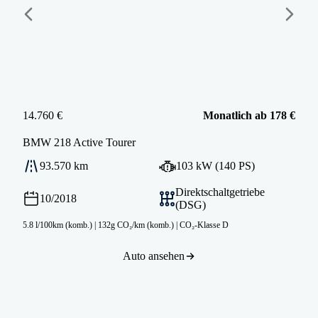
14.760 €
Monatlich ab 178 €
BMW
218 Active Tourer
93.570 km
103 kW (140 PS)
Direktschaltgetriebe
10/2018
(DSG)
5.8 l/100km (komb.)
|
132g CO₂/km (komb.)
|
CO₂-Klasse D
Auto ansehen