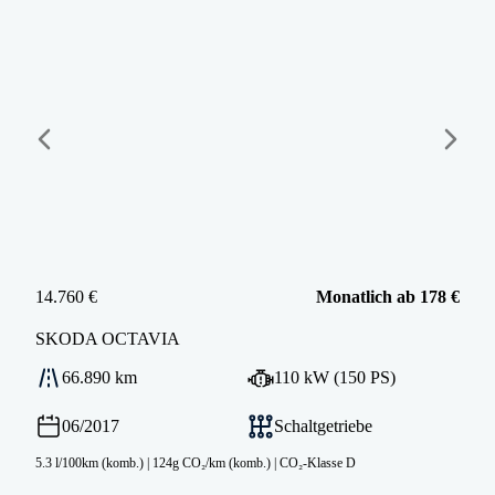
14.760 €
Monatlich ab 178 €
SKODA
OCTAVIA
66.890 km
110 kW (150 PS)
06/2017
Schaltgetriebe
5.3 l/100km (komb.)
|
124g CO₂/km (komb.)
|
CO₂-Klasse D