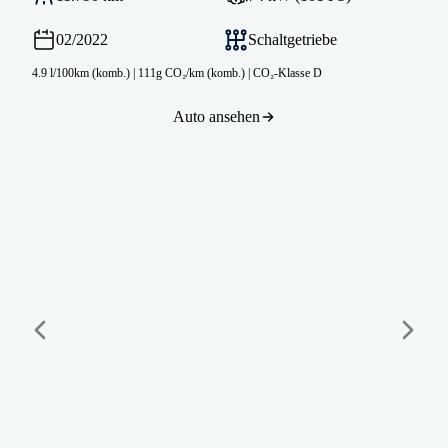
02/2022
Schaltgetriebe
4.9 l/100km (komb.)
|
111g CO₂/km (komb.)
|
CO₂-Klasse D
Auto ansehen