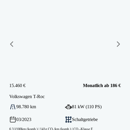
15.460 €
Monatlich ab 186 €
Volkswagen
T-Roc
98.780 km
81 kW (110 PS)
03/2023
Schaltgetriebe
6.3 l/100km (komb.)
|
141g CO₂/km (komb.)
|
CO₂-Klasse E