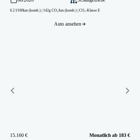
6.2 l/100km (komb.)
|
142g CO₂/km (komb.)
|
CO₂-Klasse E
Auto ansehen
15.160 €
Monatlich ab 183 €