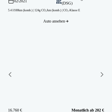
02/2021
(DSG)
5.4 l/100km (komb.)
|
124g CO₂/km (komb.)
|
CO₂-Klasse E
Auto ansehen
16.760 €
Monatlich ab 202 €