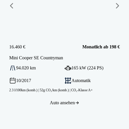
16.460 €
Monatlich ab 198 €
Mini
Cooper SE Countryman
94.020 km
165 kW (224 PS)
10/2017
Automatik
2.3 l/100km (komb.)
|
52g CO₂/km (komb.)
|
CO₂-Klasse A+
Auto ansehen