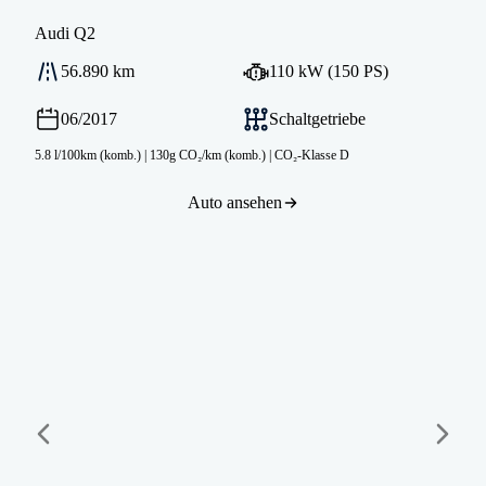
Audi
Q2
56.890 km
110 kW (150 PS)
06/2017
Schaltgetriebe
5.8 l/100km (komb.)
|
130g CO₂/km (komb.)
|
CO₂-Klasse D
Auto ansehen