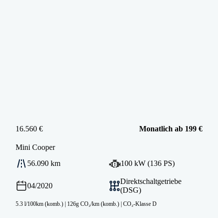
16.560 €
Monatlich ab 199 €
Mini
Cooper
56.090 km
100 kW (136 PS)
Direktschaltgetriebe
04/2020
(DSG)
5.3 l/100km (komb.)
|
126g CO₂/km (komb.)
|
CO₂-Klasse D