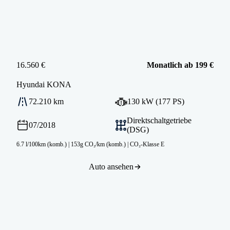
16.560 €
Monatlich ab 199 €
Hyundai
KONA
72.210 km
130 kW (177 PS)
Direktschaltgetriebe
07/2018
(DSG)
6.7 l/100km (komb.)
|
153g CO₂/km (komb.)
|
CO₂-Klasse E
Auto ansehen