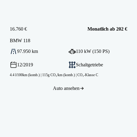
16.760 €
Monatlich ab 202 €
BMW
118
97.950 km
110 kW (150 PS)
12/2019
Schaltgetriebe
4.4 l/100km (komb.)
|
115g CO₂/km (komb.)
|
CO₂-Klasse C
Auto ansehen