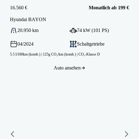
16.560 €
Monatlich ab 199 €
Hyundai
BAYON
20.950 km
74 kW (101 PS)
04/2024
Schaltgetriebe
5.5 l/100km (komb.)
|
125g CO₂/km (komb.)
|
CO₂-Klasse D
Auto ansehen