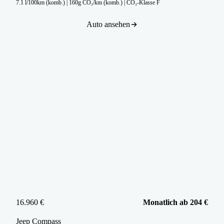
7.1 l/100km (komb.)
|
160g CO₂/km (komb.)
|
CO₂-Klasse F
Auto ansehen
16.960 €
Monatlich ab 204 €
Jeep
Compass