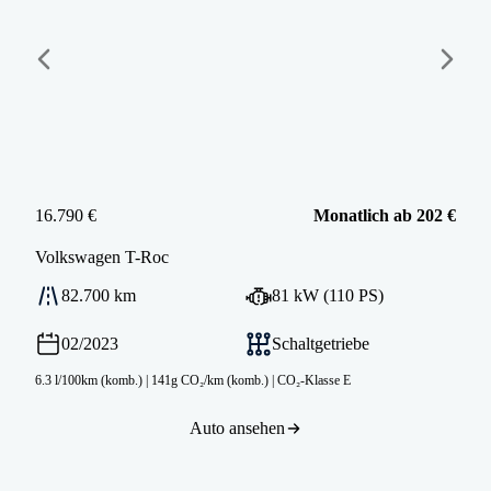
16.790 €
Monatlich ab 202 €
Volkswagen
T-Roc
82.700 km
81 kW (110 PS)
02/2023
Schaltgetriebe
6.3 l/100km (komb.)
|
141g CO₂/km (komb.)
|
CO₂-Klasse E
Auto ansehen