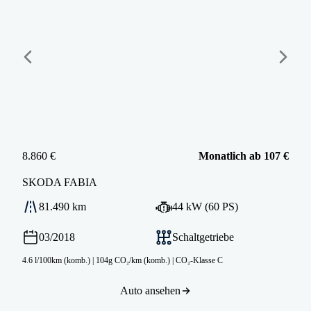
8.860 €
Monatlich ab 107 €
SKODA
FABIA
81.490 km
44 kW (60 PS)
03/2018
Schaltgetriebe
4.6 l/100km (komb.)
|
104g CO₂/km (komb.)
|
CO₂-Klasse C
Auto ansehen