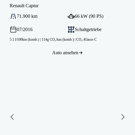
Renault
Captur
71.900 km
66 kW (90 PS)
07/2016
Schaltgetriebe
5.1 l/100km (komb.)
|
114g CO₂/km (komb.)
|
CO₂-Klasse C
Auto ansehen