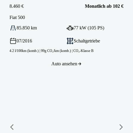
8.460 €
Monatlich ab 102 €
Fiat
500
85.850 km
77 kW (105 PS)
07/2016
Schaltgetriebe
4.2 l/100km (komb.)
|
99g CO₂/km (komb.)
|
CO₂-Klasse B
Auto ansehen