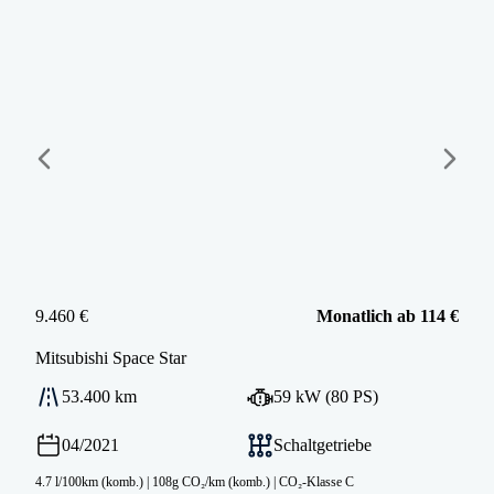
9.460 €
Monatlich ab 114 €
Mitsubishi
Space Star
53.400 km
59 kW (80 PS)
04/2021
Schaltgetriebe
4.7 l/100km (komb.)
|
108g CO₂/km (komb.)
|
CO₂-Klasse C