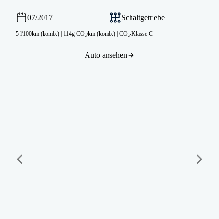
07/2017
Schaltgetriebe
5 l/100km (komb.)
|
114g CO₂/km (komb.)
|
CO₂-Klasse C
Auto ansehen