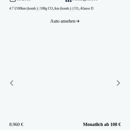
4.7 l/100km (komb.)
|
108g CO₂/km (komb.)
|
CO₂-Klasse D
Auto ansehen
8.960 €
Monatlich ab 108 €