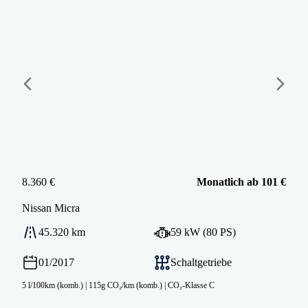
8.360 €
Monatlich ab 101 €
Nissan
Micra
45.320 km
59 kW (80 PS)
01/2017
Schaltgetriebe
5 l/100km (komb.)
|
115g CO₂/km (komb.)
|
CO₂-Klasse C