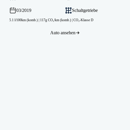
03/2019
Schaltgetriebe
5.1 l/100km (komb.)
|
117g CO₂/km (komb.)
|
CO₂-Klasse D
Auto ansehen