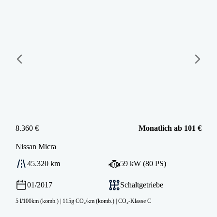
8.360 €
Monatlich ab 101 €
Nissan
Micra
45.320 km
59 kW (80 PS)
01/2017
Schaltgetriebe
5 l/100km (komb.)
|
115g CO₂/km (komb.)
|
CO₂-Klasse C