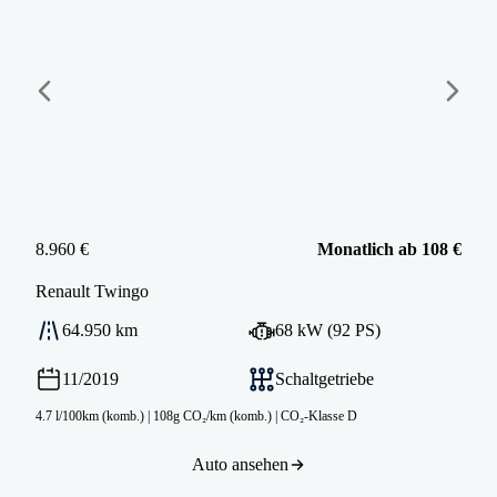
8.960 €
Monatlich ab 108 €
Renault
Twingo
64.950 km
68 kW (92 PS)
11/2019
Schaltgetriebe
4.7 l/100km (komb.)
|
108g CO₂/km (komb.)
|
CO₂-Klasse D
Auto ansehen