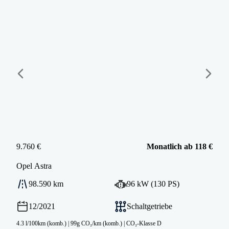
9.760 €
Monatlich ab 118 €
Opel
Astra
98.590 km
96 kW (130 PS)
12/2021
Schaltgetriebe
4.3 l/100km (komb.)
|
99g CO₂/km (komb.)
|
CO₂-Klasse D