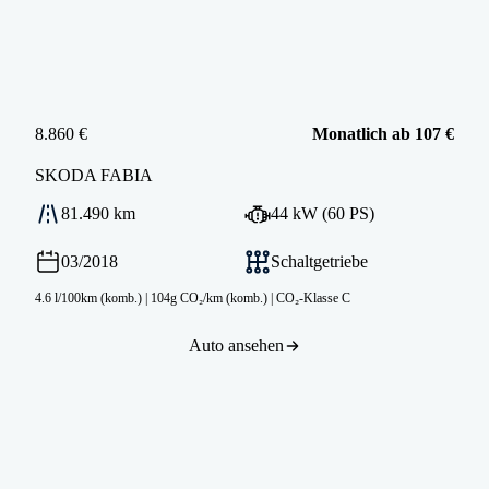
8.860 €
Monatlich ab 107 €
SKODA
FABIA
81.490 km
44 kW (60 PS)
03/2018
Schaltgetriebe
4.6 l/100km (komb.)
|
104g CO₂/km (komb.)
|
CO₂-Klasse C
Auto ansehen