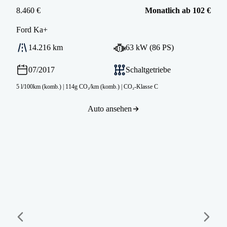
8.460 €
Monatlich ab 102 €
Ford
Ka+
14.216 km
63 kW (86 PS)
07/2017
Schaltgetriebe
5 l/100km (komb.)
|
114g CO₂/km (komb.)
|
CO₂-Klasse C
Auto ansehen