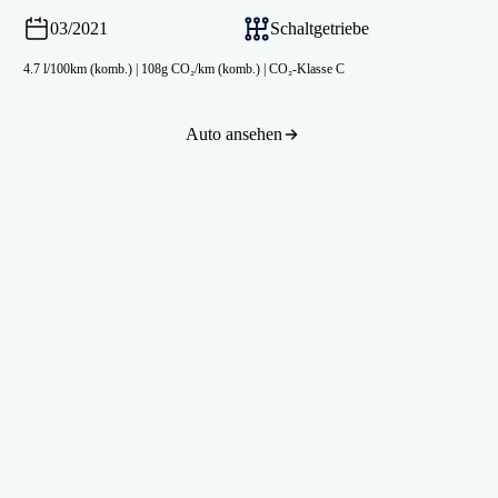
03/2021
Schaltgetriebe
4.7 l/100km (komb.)
|
108g CO₂/km (komb.)
|
CO₂-Klasse C
Auto ansehen