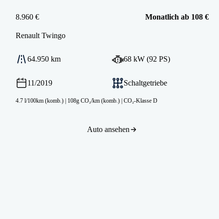
8.960 €
Monatlich ab 108 €
Renault
Twingo
64.950 km
68 kW (92 PS)
11/2019
Schaltgetriebe
4.7 l/100km (komb.)
|
108g CO₂/km (komb.)
|
CO₂-Klasse D
Auto ansehen