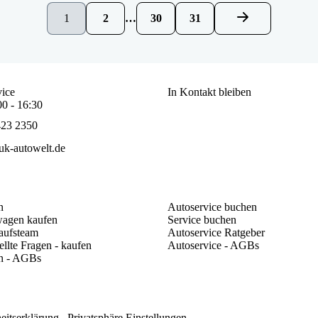
1
2
…
30
31
ice
In Kontakt bleiben
00 - 16:30
423 2350
k-autowelt.de
n
Autoservice buchen
agen kaufen
Service buchen
aufsteam
Autoservice Ratgeber
ellte Fragen - kaufen
Autoservice - AGBs
n - AGBs
heitserklärung
Privatsphäre Einstellungen