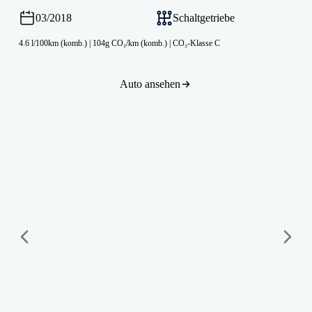
03/2018
Schaltgetriebe
4.6 l/100km (komb.)
|
104g CO₂/km (komb.)
|
CO₂-Klasse C
Auto ansehen