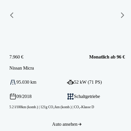
7.960 €
Monatlich ab 96 €
Nissan
Micra
95.030 km
52 kW (71 PS)
09/2018
Schaltgetriebe
5.2 l/100km (komb.)
|
121g CO₂/km (komb.)
|
CO₂-Klasse D
Auto ansehen