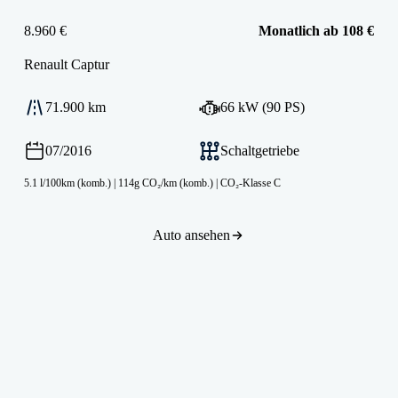
8.960 €
Monatlich ab 108 €
Renault
Captur
71.900 km
66 kW (90 PS)
07/2016
Schaltgetriebe
5.1 l/100km (komb.)
|
114g CO₂/km (komb.)
|
CO₂-Klasse C
Auto ansehen