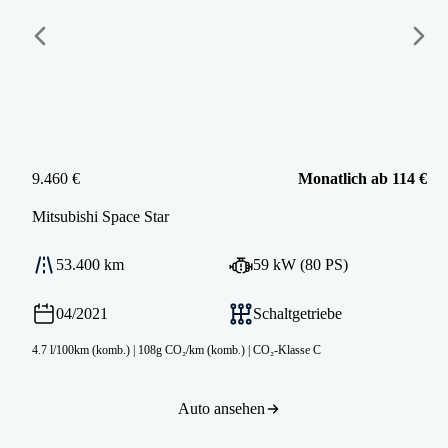
9.460 €
Monatlich ab 114 €
Mitsubishi
Space Star
53.400 km
59 kW (80 PS)
04/2021
Schaltgetriebe
4.7 l/100km (komb.)
|
108g CO₂/km (komb.)
|
CO₂-Klasse C
Auto ansehen