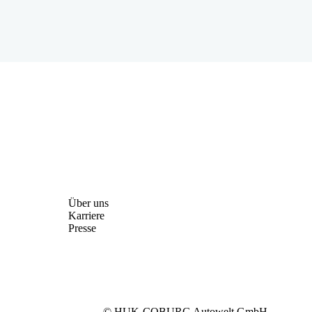
Über uns
Karriere
Presse
© HUK-COBURG Autowelt GmbH