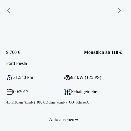
9.760 €
Monatlich ab 118 €
Ford
Fiesta
31.540 km
92 kW (125 PS)
09/2017
Schaltgetriebe
4.3 l/100km (komb.)
|
98g CO₂/km (komb.)
|
CO₂-Klasse A
Auto ansehen