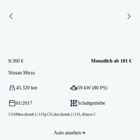
8.360 €
Monatlich ab 101 €
Nissan
Micra
45.320 km
59 kW (80 PS)
01/2017
Schaltgetriebe
5 l/100km (komb.)
|
115g CO₂/km (komb.)
|
CO₂-Klasse C
Auto ansehen