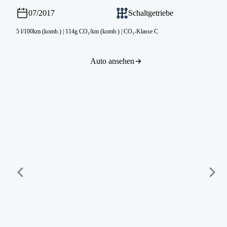
07/2017
Schaltgetriebe
5 l/100km (komb.)
|
114g CO₂/km (komb.)
|
CO₂-Klasse C
Auto ansehen