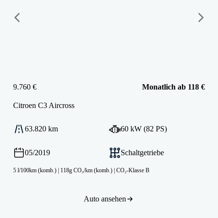
9.760 €
Monatlich ab 118 €
Citroen
C3 Aircross
63.820 km
60 kW (82 PS)
05/2019
Schaltgetriebe
5 l/100km (komb.)
|
118g CO₂/km (komb.)
|
CO₂-Klasse B
Auto ansehen