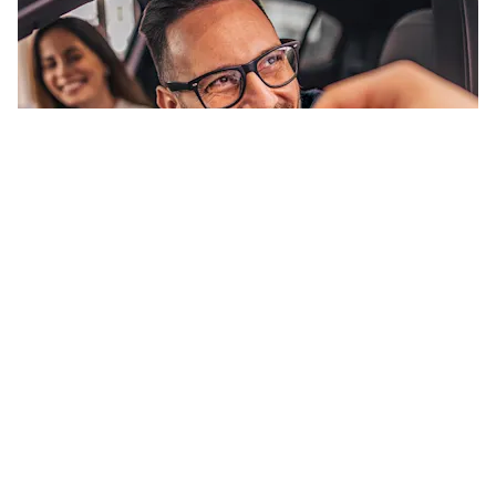
RUNDUM SORGLOS-PAKET
Ihr Weg zum Traumauto beginnt sorgenfrei
Mehr als 30 Automarken
12 Monate Garantie inklusive
Günstige Preise und Finanzierung
Optionaler Zulassungsservice