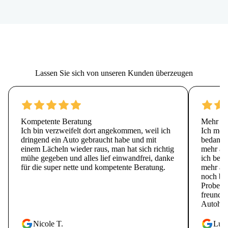
Lassen Sie sich von unseren Kunden überzeugen
Kompetente Beratung
Mehr als
Ich bin verzweifelt dort angekommen, weil ich
Ich möc
dringend ein Auto gebraucht habe und mit
bedanken
einem Lächeln wieder raus, man hat sich richtig
mehr al
mühe gegeben und alles lief einwandfrei, danke
ich bei 
für die super nette und kompetente Beratung.
mehr als
noch bes
Probe fa
freundli
Autohän
Nicole T.
Luk