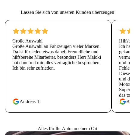
Lassen Sie sich von unseren Kunden überzeugen
Große Auswahl
Hilfsber
Große Auswahl an Fahrzeugen vieler Marken.
Ich hab
Da ist für jeden etwas dabei. Freundliche und
gekauft.
hilfsbereite Mitarbeiter, besonders Herr Maloki
vermutli
hat dann mit mir alles vertragliche besprochen.
und bei 
Ich bin sehr zufrieden.
Fehlerme
Diese R
und die 
Motorha
Super, d
das toll
Andreas T.
Barb
Alles für Ihr Auto an einem Ort