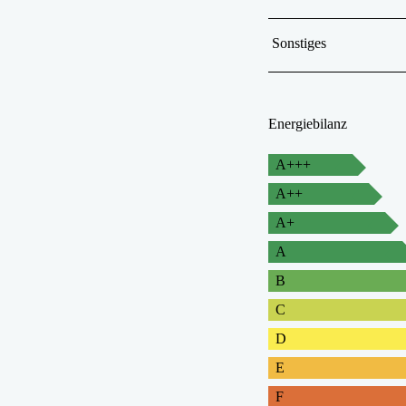
Sonstiges
Energiebilanz
A+++
A++
A+
A
B
C
D
E
F