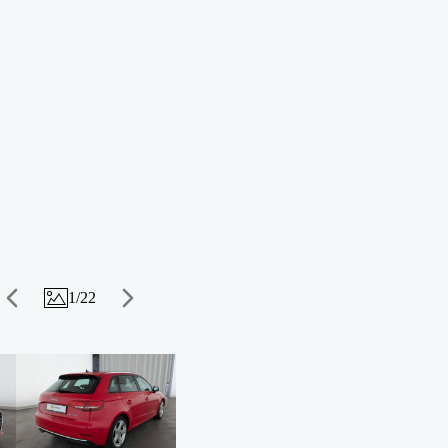
1
/
22