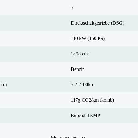
5
Direktschaltgetriebe (DSG)
110 kW (150 PS)
1498 cm³
Benzin
mb.)
5.2 l/100km
117g CO2/km (komb)
Euro6d-TEMP
Mehr anzeigen