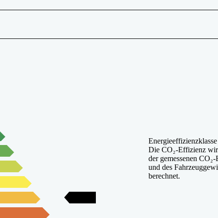
Energieeffizienzklasse
Die CO₂-Effizienz wir
der gemessenen CO₂-
und des Fahrzeuggewi
berechnet.
E