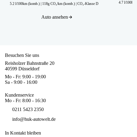
4.7 l/100km
5.2 l/100km (komb.)
|
118g CO₂/km (komb.)
|
CO₂-Klasse D
Auto ansehen
Besuchen Sie uns
Reisholzer Bahnstraße 20
40599 Düsseldorf
Mo - Fr: 9:00 - 19:00
Sa - 9:00 - 16:00
Kundenservice
Mo - Fr: 8:00 - 16:30
0211 5423 2350
info@huk-autowelt.de
In Kontakt bleiben