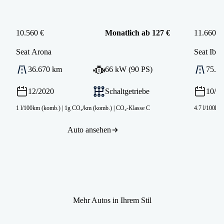
10.560 €
Monatlich ab 127 €
11.660 €
Seat
Arona
Seat
Ibiz
36.670 km
66 kW (90 PS)
75.7
12/2020
Schaltgetriebe
10/2
1 l/100km (komb.)
|
1g CO₂/km (komb.)
|
CO₂-Klasse C
4.7 l/100km
Auto ansehen
Mehr Autos in Ihrem Stil