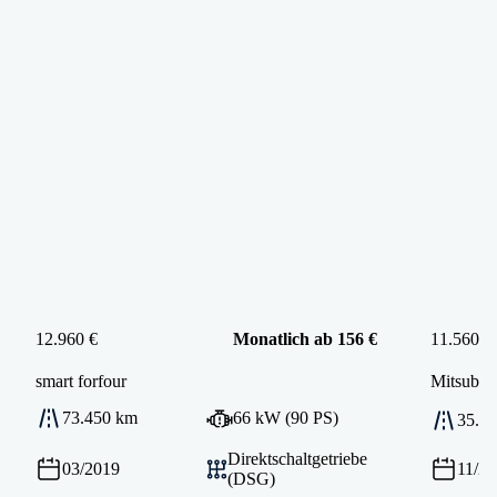
12.960 €
Monatlich ab 156 €
11.560 €
smart
forfour
Mitsubish
73.450 km
66 kW (90 PS)
35.0
Direktschaltgetriebe
03/2019
11/2
(DSG)