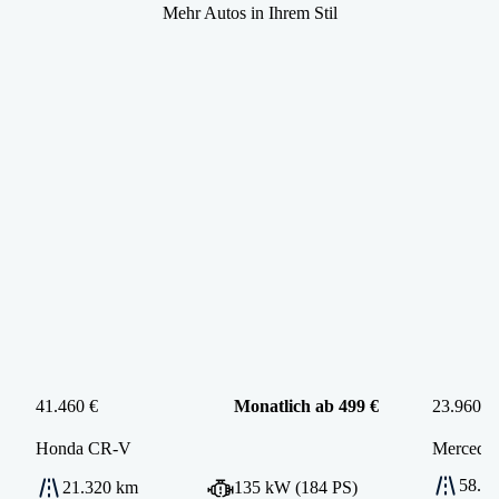
Mehr Autos in Ihrem Stil
41.460 €
Monatlich ab 499 €
23.960 €
Honda
CR-V
Mercede
58.2
21.320 km
135 kW (184 PS)