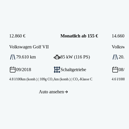
12.860 €
Monatlich ab 155 €
14.660 €
Volkswagen
Golf VII
Volkswa
79.610 km
85 kW (116 PS)
20.9
09/2018
Schaltgetriebe
08/2
4.8 l/100km (komb.)
|
109g CO₂/km (komb.)
|
CO₂-Klasse C
4.6 l/100km
Auto ansehen