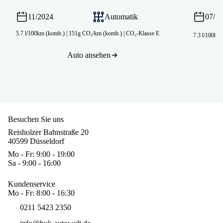
11/2024
Automatik
07/2
5.7 l/100km (komb.)
|
151g CO₂/km (komb.)
|
CO₂-Klasse E
7.3 l/100km
Auto ansehen
Besuchen Sie uns
Reisholzer Bahnstraße 20
40599 Düsseldorf
Mo - Fr: 9:00 - 19:00
Sa - 9:00 - 16:00
Kundenservice
Mo - Fr: 8:00 - 16:30
0211 5423 2350