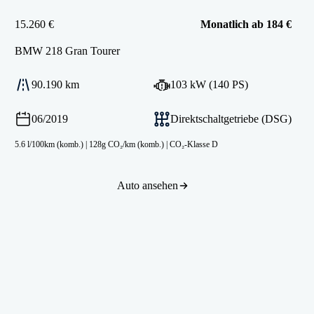
15.260 €
Monatlich ab 184 €
BMW
218 Gran Tourer
90.190 km
103 kW (140 PS)
06/2019
Direktschaltgetriebe (DSG)
5.6 l/100km (komb.)
|
128g CO₂/km (komb.)
|
CO₂-Klasse D
Auto ansehen