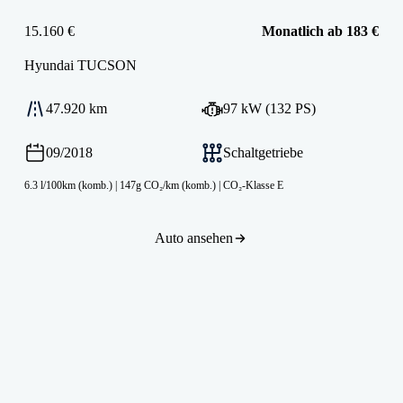
15.160 €
Monatlich ab 183 €
Hyundai
TUCSON
47.920 km
97 kW (132 PS)
09/2018
Schaltgetriebe
6.3 l/100km (komb.)
|
147g CO₂/km (komb.)
|
CO₂-Klasse E
Auto ansehen