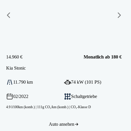
14.960 €
Monatlich ab 180 €
Kia
Stonic
11.790 km
74 kW (101 PS)
02/2022
Schaltgetriebe
4.9 l/100km (komb.)
|
111g CO₂/km (komb.)
|
CO₂-Klasse D
Auto ansehen