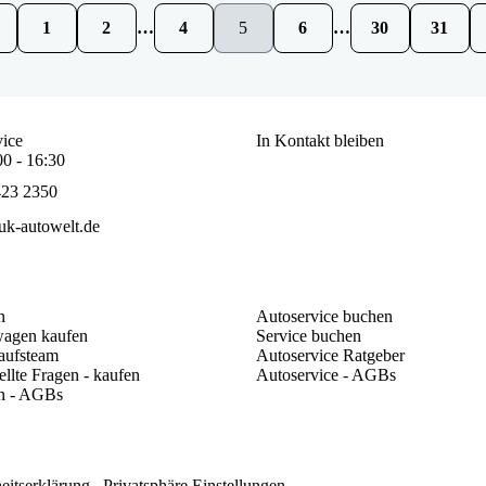
1
2
…
4
5
6
…
30
31
ice
In Kontakt bleiben
00 - 16:30
423 2350
k-autowelt.de
n
Autoservice buchen
agen kaufen
Service buchen
aufsteam
Autoservice Ratgeber
ellte Fragen - kaufen
Autoservice - AGBs
n - AGBs
heitserklärung
Privatsphäre Einstellungen