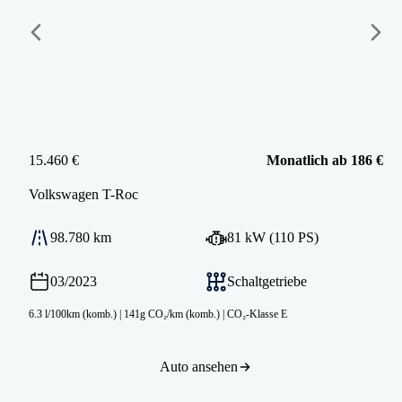
15.460 €
Monatlich ab 186 €
Volkswagen
T-Roc
98.780 km
81 kW (110 PS)
03/2023
Schaltgetriebe
6.3 l/100km (komb.)
|
141g CO₂/km (komb.)
|
CO₂-Klasse E
Auto ansehen