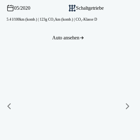
05/2020
Schaltgetriebe
5.4 l/100km (komb.)
|
123g CO₂/km (komb.)
|
CO₂-Klasse D
Auto ansehen