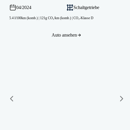
04/2024
Schaltgetriebe
5.4 l/100km (komb.)
|
121g CO₂/km (komb.)
|
CO₂-Klasse D
Auto ansehen