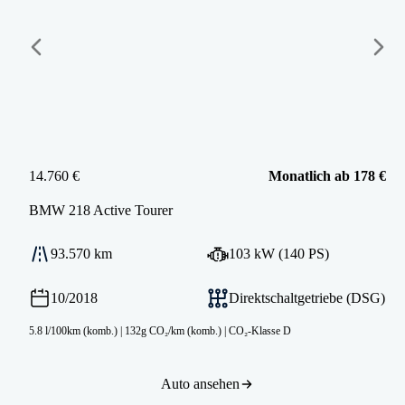
14.760 €
Monatlich ab 178 €
BMW
218 Active Tourer
93.570 km
103 kW (140 PS)
10/2018
Direktschaltgetriebe (DSG)
5.8 l/100km (komb.)
|
132g CO₂/km (komb.)
|
CO₂-Klasse D
Auto ansehen