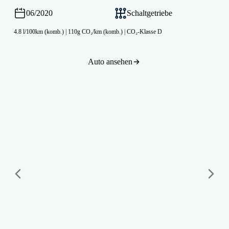
06/2020
Schaltgetriebe
4.8 l/100km (komb.)
|
110g CO₂/km (komb.)
|
CO₂-Klasse D
Auto ansehen