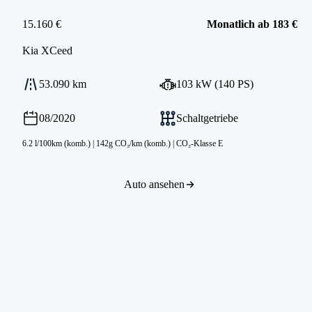
15.160 €
Monatlich ab 183 €
Kia
XCeed
53.090 km
103 kW (140 PS)
08/2020
Schaltgetriebe
6.2 l/100km (komb.)
|
142g CO₂/km (komb.)
|
CO₂-Klasse E
Auto ansehen