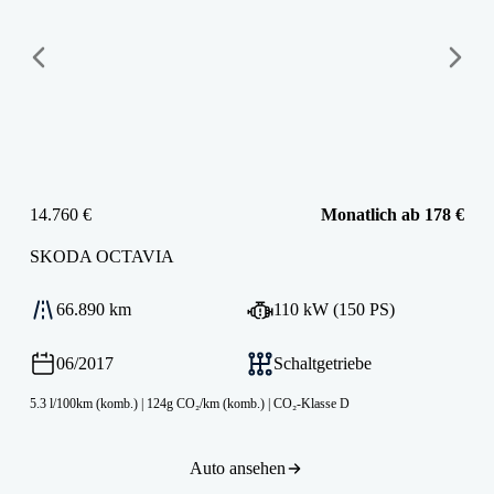
14.760 €
Monatlich ab 178 €
SKODA
OCTAVIA
66.890 km
110 kW (150 PS)
06/2017
Schaltgetriebe
5.3 l/100km (komb.)
|
124g CO₂/km (komb.)
|
CO₂-Klasse D
Auto ansehen