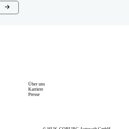
Über uns
Karriere
Presse
© HUK-COBURG Autowelt GmbH