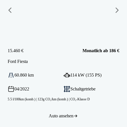
15.460 €
Monatlich ab 186 €
Ford
Fiesta
60.860 km
114 kW (155 PS)
04/2022
Schaltgetriebe
5.5 l/100km (komb.)
|
123g CO₂/km (komb.)
|
CO₂-Klasse D
Auto ansehen