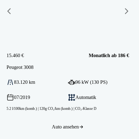
15.460 €
Monatlich ab 186 €
Peugeot
3008
83.120 km
96 kW (130 PS)
07/2019
Automatik
5.2 l/100km (komb.)
|
120g CO₂/km (komb.)
|
CO₂-Klasse D
Auto ansehen