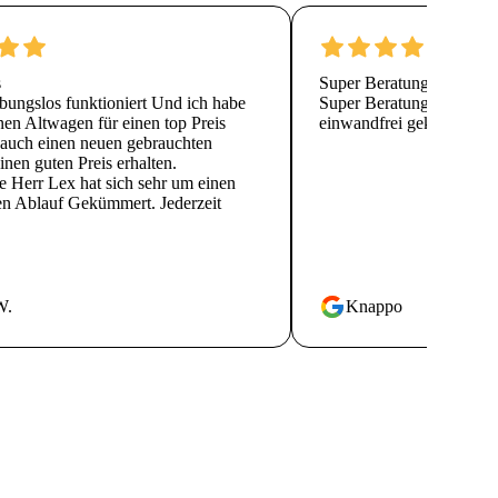
s
Super Beratung
ibungslos funktioniert Und ich habe
Super Beratung und Servic
en Altwagen für einen top Preis
einwandfrei geklappt, ge
s auch einen neuen gebrauchten
nen guten Preis erhalten.
e Herr Lex hat sich sehr um einen
en Ablauf Gekümmert. Jederzeit
W.
Knappo