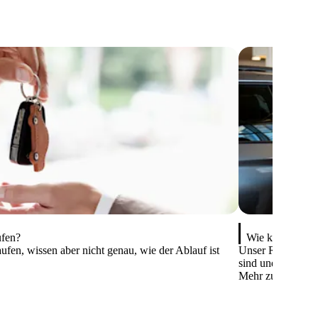
ufen?
Wie kann ich m
ufen, wissen aber nicht genau, wie der Ablauf ist
Unser Ratgeber ze
sind und wie Sie 
Mehr zum Thema