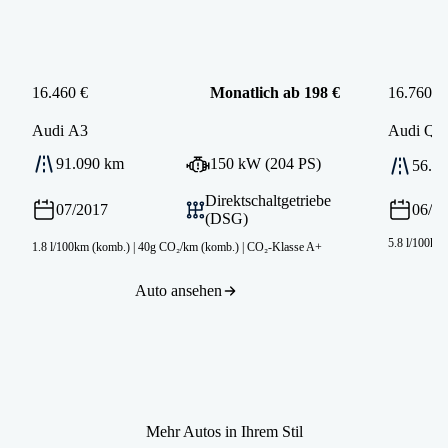
16.460 €
Monatlich ab 198 €
16.760 €
Audi
A3
Audi
Q2
91.090 km
150 kW (204 PS)
56.8
Direktschaltgetriebe
07/2017
06/2
(DSG)
5.8 l/100km
1.8 l/100km (komb.)
|
40g CO₂/km (komb.)
|
CO₂-Klasse A+
Auto ansehen
Mehr Autos in Ihrem Stil