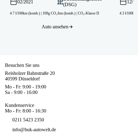
02/2021
12/2
(DSG)
4.7 l/100km (komb.)
|
109g CO₂/km (komb.)
|
CO₂-Klasse D
4.3 l/100km
Auto ansehen
Besuchen Sie uns
Reisholzer Bahnstraße 20
40599 Düsseldorf
Mo - Fr: 9:00 - 19:00
Sa - 9:00 - 16:00
Kundenservice
Mo - Fr: 8:00 - 16:30
0211 5423 2350
info@huk-autowelt.de