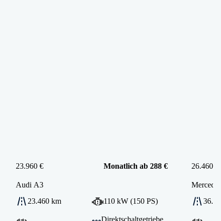
23.960 €
Monatlich ab 288 €
26.460 €
Audi
A3
Mercede
23.460 km
110 kW (150 PS)
36.3
Direktschaltgetriebe