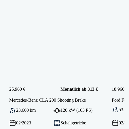
25.960 €
Monatlich ab 313 €
18.960 €
Mercedes-Benz
CLA 200 Shooting Brake
Ford
Foc
53.9
23.600 km
120 kW (163 PS)
02/2023
Schaltgetriebe
02/2