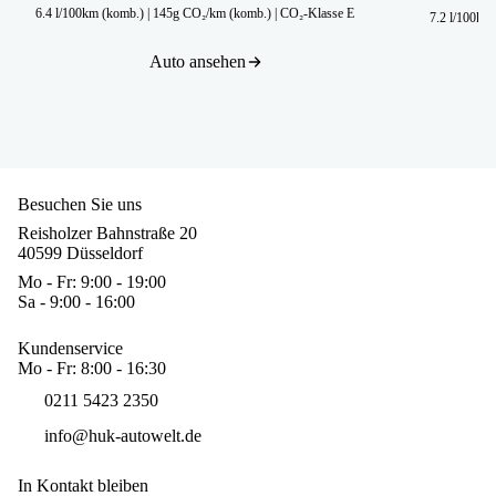
6.4 l/100km (komb.)
|
145g CO₂/km (komb.)
|
CO₂-Klasse E
7.2 l/100km
Auto ansehen
Besuchen Sie uns
Reisholzer Bahnstraße 20
40599 Düsseldorf
Mo - Fr: 9:00 - 19:00
Sa - 9:00 - 16:00
Kundenservice
Mo - Fr: 8:00 - 16:30
0211 5423 2350
info@huk-autowelt.de
In Kontakt bleiben