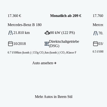
17.360 €
Monatlich ab 209 €
17.760 €
Mercedes-Benz
B 180
Mercede
21.810 km
90 kW (122 PS)
70.2
Direktschaltgetriebe
10/2018
03/2
(DSG)
6.5 l/100km
6.7 l/100km (komb.)
|
153g CO₂/km (komb.)
|
CO₂-Klasse F
Auto ansehen
Mehr Autos in Ihrem Stil