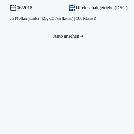
06/2018
Direktschaltgetriebe (DSG)
5.5 l/100km (komb.)
|
125g CO₂/km (komb.)
|
CO₂-Klasse D
Auto ansehen