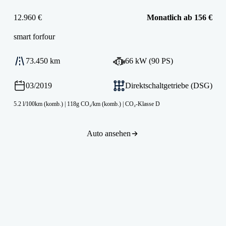
12.960 €
Monatlich ab 156 €
smart
forfour
73.450 km
66 kW (90 PS)
03/2019
Direktschaltgetriebe (DSG)
5.2 l/100km (komb.)
|
118g CO₂/km (komb.)
|
CO₂-Klasse D
Auto ansehen