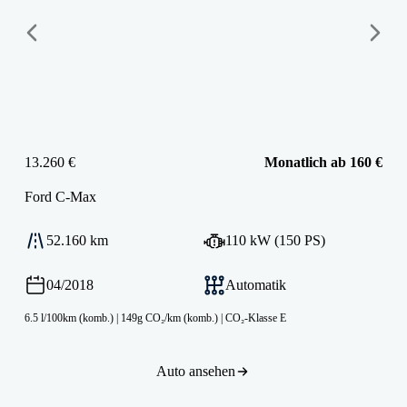
13.260 €
Monatlich ab 160 €
Ford
C-Max
52.160 km
110 kW (150 PS)
04/2018
Automatik
6.5 l/100km (komb.)
|
149g CO₂/km (komb.)
|
CO₂-Klasse E
Auto ansehen