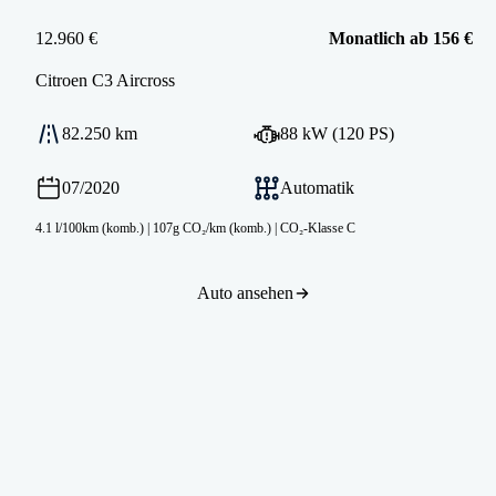
12.960 €
Monatlich ab 156 €
Citroen
C3 Aircross
82.250 km
88 kW (120 PS)
07/2020
Automatik
4.1 l/100km (komb.)
|
107g CO₂/km (komb.)
|
CO₂-Klasse C
Auto ansehen