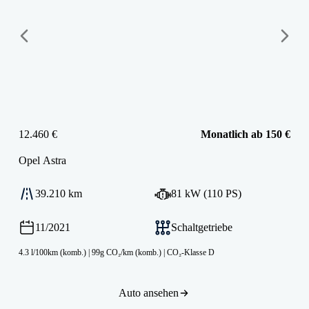
12.460 €
Monatlich ab 150 €
Opel
Astra
39.210 km
81 kW (110 PS)
11/2021
Schaltgetriebe
4.3 l/100km (komb.)
|
99g CO₂/km (komb.)
|
CO₂-Klasse D
Auto ansehen