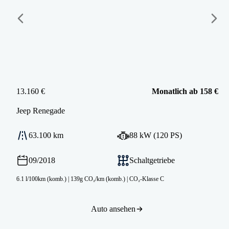
13.160 €
Monatlich ab 158 €
Jeep
Renegade
63.100 km
88 kW (120 PS)
09/2018
Schaltgetriebe
6.1 l/100km (komb.)
|
139g CO₂/km (komb.)
|
CO₂-Klasse C
Auto ansehen