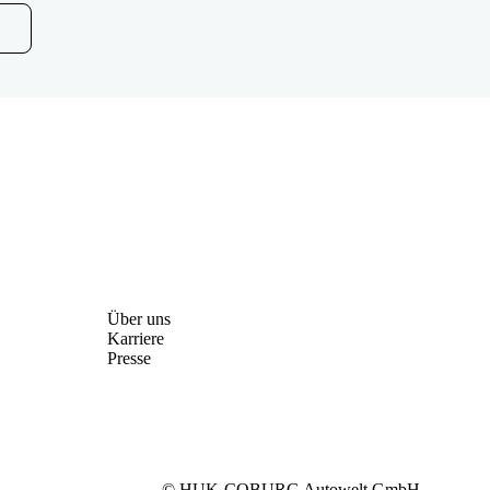
Über uns
Karriere
Presse
© HUK-COBURG Autowelt GmbH