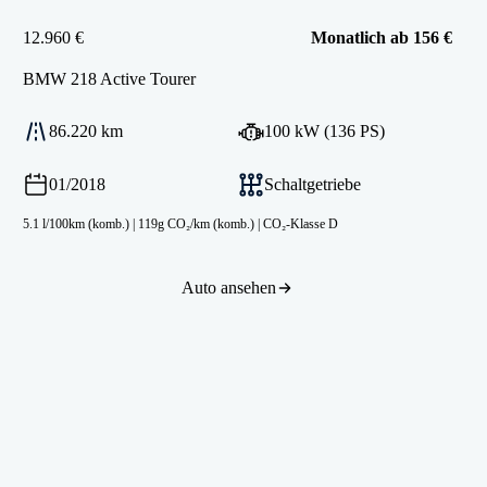
12.960 €
Monatlich ab 156 €
BMW
218 Active Tourer
86.220 km
100 kW (136 PS)
01/2018
Schaltgetriebe
5.1 l/100km (komb.)
|
119g CO₂/km (komb.)
|
CO₂-Klasse D
Auto ansehen