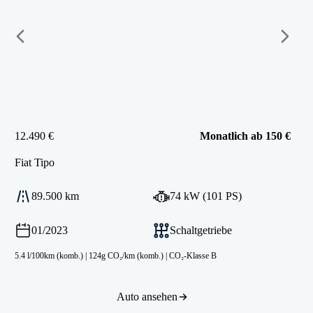
12.490 €
Monatlich ab 150 €
Fiat
Tipo
89.500 km
74 kW (101 PS)
01/2023
Schaltgetriebe
5.4 l/100km (komb.)
|
124g CO₂/km (komb.)
|
CO₂-Klasse B
Auto ansehen