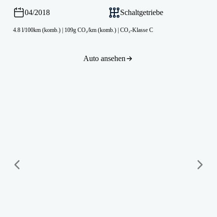
04/2018
Schaltgetriebe
4.8 l/100km (komb.)
|
109g CO₂/km (komb.)
|
CO₂-Klasse C
Auto ansehen