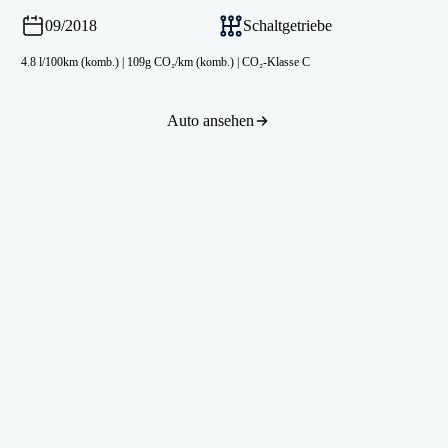
09/2018
Schaltgetriebe
4.8 l/100km (komb.)
|
109g CO₂/km (komb.)
|
CO₂-Klasse C
Auto ansehen