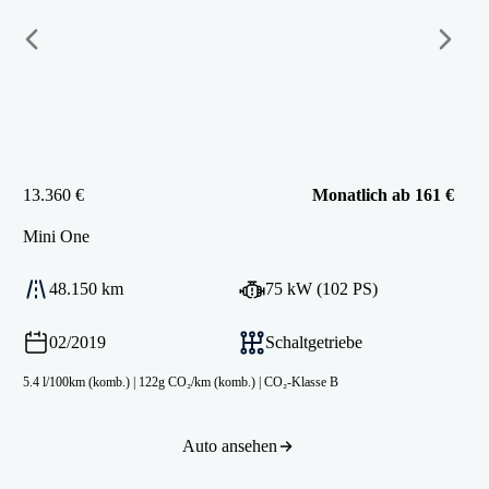
13.360 €
Monatlich ab 161 €
Mini
One
48.150 km
75 kW (102 PS)
02/2019
Schaltgetriebe
5.4 l/100km (komb.)
|
122g CO₂/km (komb.)
|
CO₂-Klasse B
Auto ansehen