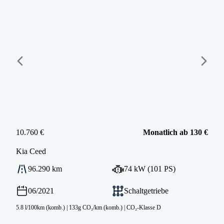
10.760 €
Monatlich ab 130 €
Kia
Ceed
96.290 km
74 kW (101 PS)
06/2021
Schaltgetriebe
5.8 l/100km (komb.)
|
133g CO₂/km (komb.)
|
CO₂-Klasse D