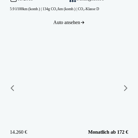
5.9 l/100km (komb.)
|
134g CO₂/km (komb.)
|
CO₂-Klasse D
Auto ansehen
14.260 €
Monatlich ab 172 €