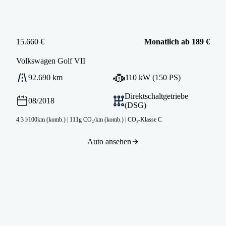
15.660 €
Monatlich ab 189 €
Volkswagen
Golf VII
92.690 km
110 kW (150 PS)
Direktschaltgetriebe
08/2018
(DSG)
4.3 l/100km (komb.)
|
111g CO₂/km (komb.)
|
CO₂-Klasse C
Auto ansehen