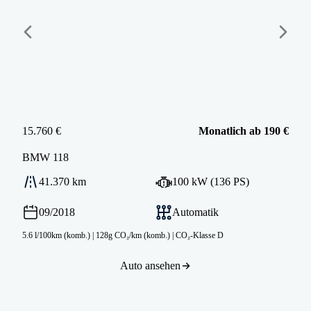
15.760 €
Monatlich ab 190 €
BMW
118
41.370 km
100 kW (136 PS)
09/2018
Automatik
5.6 l/100km (komb.)
|
128g CO₂/km (komb.)
|
CO₂-Klasse D
Auto ansehen