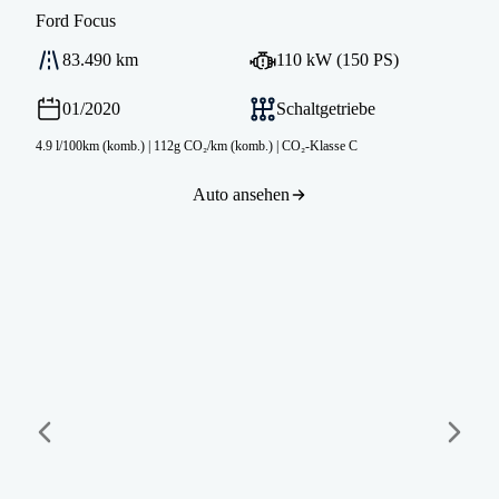
Ford
Focus
83.490 km
110 kW (150 PS)
01/2020
Schaltgetriebe
4.9 l/100km (komb.)
|
112g CO₂/km (komb.)
|
CO₂-Klasse C
Auto ansehen