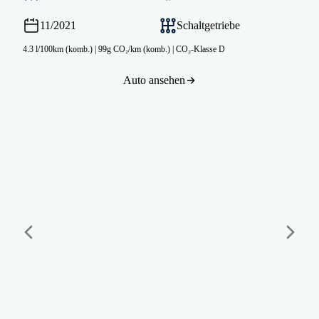
11/2021
Schaltgetriebe
4.3 l/100km (komb.)
|
99g CO₂/km (komb.)
|
CO₂-Klasse D
Auto ansehen