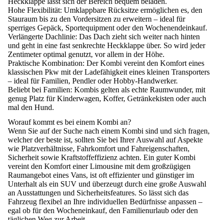
Heckklappe lässt sich der Bereich bequem beladen.
Hohe Flexibilität:
Umklappbare Rücksitze ermöglichen es, den
Stauraum bis zu den Vordersitzen zu erweitern – ideal für
sperriges Gepäck, Sportequipment oder den Wochenendeinkauf.
Verlängerte Dachlinie:
Das Dach zieht sich weiter nach hinten
und geht in eine fast senkrechte Heckklappe über. So wird jeder
Zentimeter optimal genutzt, vor allem in der Höhe.
Praktische Kombination:
Der Kombi vereint den Komfort eines
klassischen Pkw mit der Ladefähigkeit eines kleinen Transporters
– ideal für Familien, Pendler oder Hobby-Handwerker.
Beliebt bei Familien:
Kombis gelten als echte Raumwunder, mit
genug Platz für Kinderwagen, Koffer, Getränkekisten oder auch
mal den Hund.
Worauf kommt es bei einem Kombi an?
Wenn Sie auf der Suche nach einem Kombi sind und sich fragen,
welcher der beste ist, sollten Sie bei Ihrer Auswahl auf Aspekte
wie Platzverhältnisse, Fahrkomfort und Fahreigenschaften,
Sicherheit sowie Kraftstoffeffizienz achten. Ein guter Kombi
vereint den Komfort einer Limousine mit dem großzügigen
Raumangebot eines Vans, ist oft effizienter und günstiger im
Unterhalt als ein SUV und überzeugt durch eine große Auswahl
an Ausstattungen und Sicherheitsfeatures. So lässt sich das
Fahrzeug flexibel an Ihre individuellen Bedürfnisse anpassen –
egal ob für den Wocheneinkauf, den Familienurlaub oder den
täglichen Weg zur Arbeit.