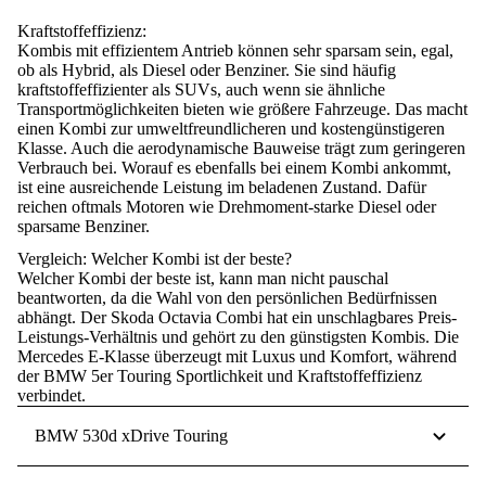
Kraftstoffeffizienz:
Kombis mit effizientem Antrieb können sehr sparsam sein, egal,
ob als Hybrid, als
Diesel oder Benziner
.
Sie sind häufig
kraftstoffeffizienter als SUVs, auch wenn sie ähnliche
Transportmöglichkeiten bieten wie größere Fahrzeuge.
Das macht
einen Kombi zur umweltfreundlicheren und kostengünstigeren
Klasse. Auch die aerodynamische Bauweise trägt zum geringeren
Verbrauch bei. Worauf es ebenfalls bei einem Kombi ankommt,
ist eine ausreichende Leistung im beladenen Zustand. Dafür
reichen oftmals Motoren wie Drehmoment-starke Diesel oder
sparsame Benziner.
Vergleich: Welcher Kombi ist der beste?
Welcher Kombi der beste ist, kann man nicht pauschal
beantworten, da die Wahl von den persönlichen Bedürfnissen
abhängt.
Der Skoda Octavia Combi hat ein unschlagbares Preis-
Leistungs-Verhältnis und gehört zu den günstigsten Kombis.
Die
Mercedes E-Klasse überzeugt mit Luxus und Komfort, während
der BMW 5er Touring Sportlichkeit und Kraftstoffeffizienz
verbindet.
BMW 530d xDrive Touring