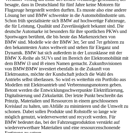
besagte, dass in Deutschland für fünf Jahre keine Motoren für
Flugzeuge hergestellt werden durften. Es musste also eine andere
Lösung her und BMW schwenkte in die Automobilindustrie um.
Schon früh spezialisierte sich BMW auf
hochwertige Fahrzeuge
,
die für Leistung, Qualität und Zuverlässigkeit bekannt sind. Die
deutsche Automarke ist besonders für ihre sportlichen PKWs und
Sportwagen berühmt, die bis heute das Markenzeichen von
BMW sind. Modelle wie der
BMW 3er, 5er und 7er gehören zu
den bekanntesten Autos weltweit
und stehen für Eleganz und
Dynamik. BMW hat sich außerdem in der Luxusklasse mit der
BMW X-Reihe als SUVs
und im Bereich der
Elektromobilität mit
dem BMW i3 und i8
einen Namen gemacht.
Zukunftsvisionen
von BMW:
BMW investiert ebenfalls in die Zukunft von
Elektroautos, möchte der
Kundschaft jedoch die
Wahl des
Antriebs selbst überlassen
. So wird es weiterhin ein Portfolio aus
Modellen mit
Elektroantrieb und Verbrennungsmotoren
geben.
Betont werden die
Entwicklungsschwerpunkte Elektrifizierung,
Digitalisierung und Zirkularität
. Der letzte Punkt beschreibt das
Prinzip, Materialien und Ressourcen in einem geschlossenen
Kreislauf zu halten, um
Abfälle zu minimieren und die Umwelt zu
schonen
. Dabei sollen Produkte und Rohstoffe so lange wie
möglich genutzt, wiederverwertet und recycelt werden. Für
BMW bedeutet das, bei der Fahrzeugproduktion verstärkt auf
wiederverwertbare Materialien und eine ressourcenschonende
Fertigung zu setzen.