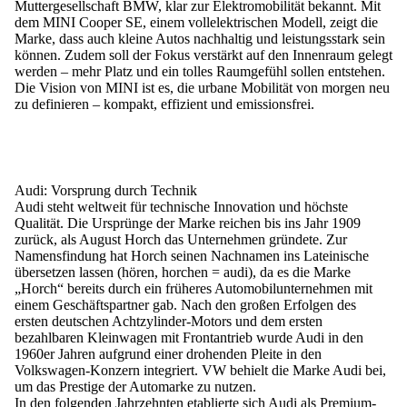
Muttergesellschaft BMW, klar zur Elektromobilität bekannt. Mit
dem MINI Cooper SE, einem vollelektrischen Modell, zeigt die
Marke, dass auch kleine Autos nachhaltig und leistungsstark sein
können. Zudem soll der Fokus verstärkt auf den Innenraum gelegt
werden – mehr Platz und ein tolles Raumgefühl sollen entstehen.
Die Vision von MINI ist es, die urbane Mobilität von morgen neu
zu definieren – kompakt, effizient und emissionsfrei.
Audi: Vorsprung durch Technik
Audi steht weltweit für technische Innovation und höchste
Qualität. Die Ursprünge der Marke reichen bis ins Jahr 1909
zurück, als August Horch das Unternehmen gründete. Zur
Namensfindung hat Horch seinen Nachnamen ins Lateinische
übersetzen lassen (hören, horchen = audi), da es die Marke
„Horch“ bereits durch ein früheres Automobilunternehmen mit
einem Geschäftspartner gab. Nach den großen Erfolgen des
ersten deutschen Achtzylinder-Motors und dem ersten
bezahlbaren Kleinwagen mit Frontantrieb wurde Audi in den
1960er Jahren aufgrund einer drohenden Pleite in den
Volkswagen-Konzern integriert. VW behielt die Marke Audi bei,
um das Prestige der Automarke zu nutzen.
In den folgenden Jahrzehnten etablierte sich Audi als Premium-