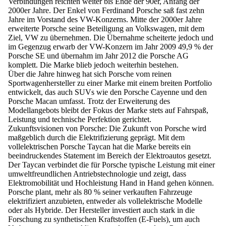
Verbindungen reichten weiter bis Ende der 90er, Anfang der
2000er Jahre. Der Enkel von Ferdinand Porsche saß fast zehn
Jahre im Vorstand des VW-Konzerns. Mitte der 2000er Jahre
erweiterte Porsche seine Beteiligung an Volkswagen, mit dem
Ziel, VW zu übernehmen. Die Übernahme scheiterte jedoch und
im Gegenzug erwarb der VW-Konzern im Jahr 2009 49,9 % der
Porsche SE und übernahm im Jahr 2012 die Porsche AG
komplett. Die Marke blieb jedoch weiterhin bestehen.
Über die Jahre hinweg hat sich Porsche vom reinen
Sportwagenhersteller zu einer Marke mit einem breiten Portfolio
entwickelt, das auch SUVs wie den Porsche Cayenne und den
Porsche Macan umfasst. Trotz der Erweiterung des
Modellangebots bleibt der Fokus der Marke stets auf Fahrspaß,
Leistung und technische Perfektion gerichtet.
Zukunftsvisionen von Porsche:
Die Zukunft von Porsche wird
maßgeblich durch die Elektrifizierung geprägt. Mit dem
vollelektrischen Porsche Taycan hat die Marke bereits ein
beeindruckendes Statement im Bereich der Elektroautos gesetzt.
Der Taycan verbindet die für Porsche typische Leistung mit einer
umweltfreundlichen Antriebstechnologie und zeigt, dass
Elektromobilität und Hochleistung Hand in Hand gehen können.
Porsche plant, mehr als 80 % seiner verkauften Fahrzeuge
elektrifiziert anzubieten, entweder als vollelektrische Modelle
oder als Hybride. Der Hersteller investiert auch stark in die
Forschung zu synthetischen Kraftstoffen (E-Fuels), um auch