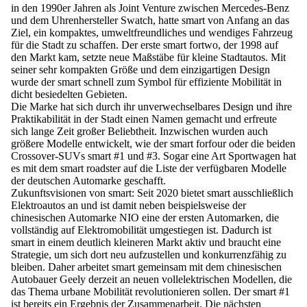
in den 1990er Jahren als Joint Venture zwischen Mercedes-Benz
und dem Uhrenhersteller Swatch, hatte smart von Anfang an das
Ziel, ein kompaktes, umweltfreundliches und wendiges Fahrzeug
für die Stadt zu schaffen. Der erste smart fortwo, der 1998 auf
den Markt kam, setzte neue Maßstäbe für kleine Stadtautos. Mit
seiner sehr kompakten Größe und dem einzigartigen Design
wurde der smart schnell zum Symbol für effiziente Mobilität in
dicht besiedelten Gebieten.
Die Marke hat sich durch ihr unverwechselbares Design und ihre
Praktikabilität in der Stadt einen Namen gemacht und erfreute
sich lange Zeit großer Beliebtheit. Inzwischen wurden auch
größere Modelle entwickelt, wie der smart forfour oder die beiden
Crossover-SUVs smart #1 und #3. Sogar eine Art Sportwagen hat
es mit dem smart roadster auf die Liste der verfügbaren Modelle
der deutschen Automarke geschafft.
Zukunftsvisionen von smart:
Seit 2020 bietet smart ausschließlich
Elektroautos an und ist damit neben beispielsweise der
chinesischen Automarke NIO eine der ersten Automarken, die
vollständig auf Elektromobilität umgestiegen ist. Dadurch ist
smart in einem deutlich kleineren Markt aktiv und braucht eine
Strategie, um sich dort neu aufzustellen und konkurrenzfähig zu
bleiben. Daher arbeitet smart gemeinsam mit dem chinesischen
Autobauer Geely derzeit an neuen vollelektrischen Modellen, die
das Thema urbane Mobilität revolutionieren sollen. Der smart #1
ist bereits ein Ergebnis der Zusammenarbeit. Die nächsten