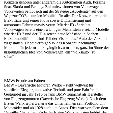
Konzern gehören unter anderem die Automarken Audi, Porsche,
Seat, Skoda und Bentley. Zukunftsvisionen von Volkswagen:
Volkswagen begibt sich mit der Strategie „Accelerate“ auf den
Weg zur CO2-neutralen Mobilität für alle. Der Konzern treibt die
Elektrifizierung seiner Flotte sowie Digitalisierung und
autonomes Fahren massiv voran. Mit der ID.-Serie hat
Volkswagen bereits einen wichtigen Meilenstein erreicht. Modelle
wie der ID.3 und der ID.4 setzen neue Maßstäbe in Sachen
Elektromobilität und sind Teil der Vision, das "Auto der Zukunft"
zu gestalten. Dabei verfolgt VW das Konzept, nachhaltige
Mobilität für jedermann zugänglich zu machen, ganz im Sinne der
ursprünglichen Idee von Volkswagen, ein "Volksauto" zu
schaffen.
BMW: Freude am Fahren
BMW – Bayerische Motoren Werke – steht weltweit für
sportliche Eleganz, innovative Technik und pure Fahrfreude
.
Gegründet im Jahr 1916 begann BMW zunächst als Hersteller
von Flugzeugmotoren (Bayerische Flugzeug Werke). Nach dem
Ersten Weltkrieg erweiterte das Unternehmen sein Portfolio um
Motorräder und ab 1928 auch um Autos. Dies war vor allem dem
Versailler Vertrag am Ende des Ersten Weltkriegs geschuldet, der