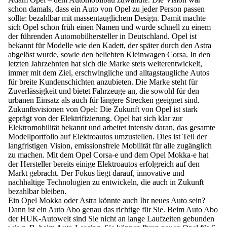
schon damals, dass ein Auto von Opel zu jeder Person passen
sollte: bezahlbar mit massentauglichem Design. Damit machte
sich Opel schon früh einen Namen und wurde schnell zu einem
der führenden Automobilhersteller in Deutschland. Opel ist
bekannt für Modelle wie den Kadett, der später durch den Astra
abgelöst wurde, sowie den beliebten Kleinwagen Corsa. In den
letzten Jahrzehnten hat sich die Marke stets weiterentwickelt,
immer mit dem Ziel, erschwingliche und alltagstaugliche Autos
für breite Kundenschichten anzubieten. Die Marke steht für
Zuverlässigkeit und bietet Fahrzeuge an, die sowohl für den
urbanen Einsatz als auch für längere Strecken geeignet sind.
Zukunftsvisionen von Opel: Die Zukunft von Opel ist stark
geprägt von der Elektrifizierung. Opel hat sich klar zur
Elektromobilität bekannt und arbeitet intensiv daran, das gesamte
Modellportfolio auf Elektroautos umzustellen. Dies ist Teil der
langfristigen Vision, emissionsfreie Mobilität für alle zugänglich
zu machen. Mit dem Opel Corsa-e und dem Opel Mokka-e hat
der Hersteller bereits einige Elektroautos erfolgreich auf den
Markt gebracht. Der Fokus liegt darauf, innovative und
nachhaltige Technologien zu entwickeln, die auch in Zukunft
bezahlbar bleiben.
Ein Opel Mokka oder Astra könnte auch Ihr neues Auto sein?
Dann ist ein
Auto Abo
genau das richtige für Sie. Beim Auto Abo
der HUK-Autowelt sind Sie nicht an lange Laufzeiten gebunden