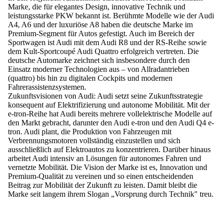
Marke, die für elegantes Design, innovative Technik und
leistungsstarke PKW bekannt ist. Berühmte Modelle wie der Audi
A4, A6 und der luxuriöse A8 haben die deutsche Marke im
Premium-Segment für Autos gefestigt. Auch im Bereich der
Sportwagen ist Audi mit dem Audi R8 und der RS-Reihe sowie
dem Kult-Sportcoupé Audi Quattro erfolgreich vertreten. Die
deutsche Automarke zeichnet sich insbesondere durch den
Einsatz moderner Technologien aus – von Allradantrieben
(quattro) bis hin zu digitalen Cockpits und modernen
Fahrerassistenzsystemen.
Zukunftsvisionen von Audi:
Audi setzt seine Zukunftsstrategie
konsequent auf Elektrifizierung und autonome Mobilität. Mit der
e-tron-Reihe hat Audi bereits mehrere vollelektrische Modelle auf
den Markt gebracht, darunter den Audi e-tron und den Audi Q4 e-
tron. Audi plant, die Produktion von Fahrzeugen mit
Verbrennungsmotoren vollständig einzustellen und sich
ausschließlich auf Elektroautos zu konzentrieren. Darüber hinaus
arbeitet Audi intensiv an Lösungen für autonomes Fahren und
vernetzte Mobilität. Die Vision der Marke ist es, Innovation und
Premium-Qualität zu vereinen und so einen entscheidenden
Beitrag zur Mobilität der Zukunft zu leisten. Damit bleibt die
Marke seit langem ihrem Slogan „Vorsprung durch Technik" treu.