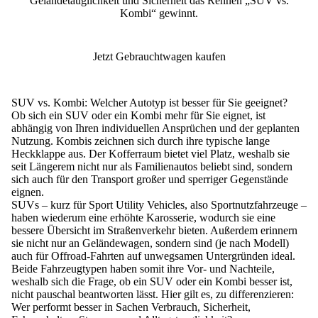
Geländetauglichkeit und Sicherheit das Rennen „SUV vs.
Kombi“ gewinnt.
Jetzt Gebrauchtwagen kaufen
SUV vs. Kombi: Welcher Autotyp ist besser für Sie geeignet?
Ob sich ein SUV oder ein Kombi mehr für Sie eignet, ist
abhängig von Ihren individuellen Ansprüchen und der geplanten
Nutzung
. Kombis zeichnen sich durch ihre typische lange
Heckklappe aus. Der Kofferraum bietet viel Platz, weshalb sie
seit Längerem nicht nur als Familienautos beliebt sind, sondern
sich auch für den
Transport großer und sperriger Gegenstände
eignen.
SUVs – kurz für Sport Utility Vehicles, also Sportnutzfahrzeuge –
haben wiederum eine erhöhte Karosserie, wodurch sie eine
bessere Übersicht im Straßenverkehr
bieten. Außerdem erinnern
sie nicht nur an Geländewagen, sondern sind (je nach Modell)
auch für Offroad-Fahrten auf unwegsamen Untergründen ideal.
Beide Fahrzeugtypen haben somit ihre Vor- und Nachteile,
weshalb sich die Frage, ob ein SUV oder ein Kombi besser ist,
nicht pauschal beantworten lässt. Hier gilt es, zu differenzieren:
Wer performt besser in Sachen Verbrauch, Sicherheit,