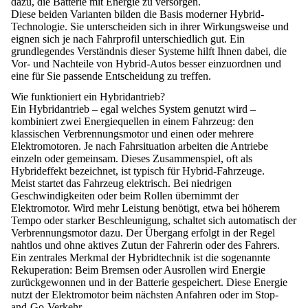
dazu, die Batterie mit Energie zu versorgen.
Diese beiden Varianten bilden die
Basis moderner Hybrid-
Technologie
. Sie unterscheiden sich in ihrer Wirkungsweise und
eignen sich je nach Fahrprofil unterschiedlich gut. Ein
grundlegendes Verständnis dieser Systeme hilft Ihnen dabei, die
Vor- und Nachteile von Hybrid-Autos besser einzuordnen und
eine für Sie passende Entscheidung zu treffen.
Wie funktioniert ein Hybridantrieb?
Ein Hybridantrieb – egal welches System genutzt wird –
kombiniert zwei Energiequellen in einem Fahrzeug: den
klassischen Verbrennungsmotor und einen oder mehrere
Elektromotoren. Je nach Fahrsituation
arbeiten die Antriebe
einzeln oder gemeinsam
. Dieses Zusammenspiel, oft als
Hybrideffekt
bezeichnet, ist typisch für Hybrid-Fahrzeuge.
Meist startet das Fahrzeug elektrisch. Bei
niedrigen
Geschwindigkeiten
oder beim
Rollen
übernimmt der
Elektromotor
. Wird
mehr Leistung
benötigt, etwa bei
höherem
Tempo
oder starker Beschleunigung, schaltet sich automatisch der
Verbrennungsmotor
dazu. Der Übergang erfolgt in der Regel
nahtlos und ohne aktives Zutun der Fahrerin oder des Fahrers.
Ein zentrales Merkmal der Hybridtechnik ist die sogenannte
Rekuperation
: Beim Bremsen oder Ausrollen wird Energie
zurückgewonnen und
in der Batterie
gespeichert
. Diese Energie
nutzt der Elektromotor beim nächsten Anfahren oder im Stop-
and-Go-Verkehr.