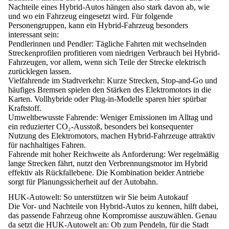
Nachteile eines Hybrid-Autos hängen also stark davon ab,
wie
und wo ein Fahrzeug eingesetzt wird
. Für folgende
Personengruppen, kann ein Hybrid-Fahrzeug besonders
interessant sein:
Pendlerinnen und Pendler:
Tägliche Fahrten mit wechselnden
Streckenprofilen profitieren vom niedrigen Verbrauch bei Hybrid-
Fahrzeugen, vor allem, wenn sich Teile der Strecke elektrisch
zurücklegen lassen.
Vielfahrende im Stadtverkehr:
Kurze Strecken, Stop-and-Go und
häufiges Bremsen spielen den Stärken des Elektromotors in die
Karten. Vollhybride oder Plug-in-Modelle sparen hier spürbar
Kraftstoff.
Umweltbewusste Fahrende:
Weniger Emissionen im Alltag und
ein reduzierter CO₂-Ausstoß, besonders bei konsequenter
Nutzung des Elektromotors, machen Hybrid-Fahrzeuge attraktiv
für nachhaltiges Fahren.
Fahrende mit hoher Reichweite als Anforderung:
Wer regelmäßig
lange Strecken fährt, nutzt den Verbrennungsmotor im Hybrid
effektiv als Rückfallebene. Die Kombination beider Antriebe
sorgt für Planungssicherheit auf der Autobahn.
HUK-Autowelt: So unterstützen wir Sie beim Autokauf
Die Vor- und Nachteile von Hybrid-Autos zu kennen, hilft dabei,
das passende Fahrzeug ohne Kompromisse auszuwählen. Genau
da setzt die
HUK-Autowelt
an: Ob zum Pendeln, für die Stadt