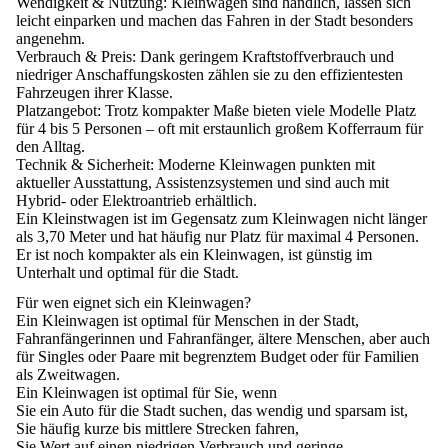
Wendigkeit & Nutzung:
Kleinwagen sind handlich, lassen sich
leicht einparken und machen das Fahren in der Stadt besonders
angenehm.
Verbrauch & Preis:
Dank geringem Kraftstoffverbrauch und
niedriger Anschaffungskosten zählen sie zu den effizientesten
Fahrzeugen ihrer Klasse.
Platzangebot:
Trotz kompakter Maße bieten viele Modelle Platz
für 4 bis 5 Personen – oft mit erstaunlich großem Kofferraum für
den Alltag.
Technik & Sicherheit:
Moderne Kleinwagen punkten mit
aktueller Ausstattung, Assistenzsystemen und sind auch mit
Hybrid- oder Elektroantrieb erhältlich.
Ein Kleinstwagen ist im Gegensatz zum Kleinwagen nicht länger
als 3,70 Meter und hat häufig nur Platz für maximal 4 Personen.
Er ist noch kompakter als ein Kleinwagen, ist günstig im
Unterhalt und optimal für die Stadt.
Für wen eignet sich ein Kleinwagen?
Ein Kleinwagen ist optimal für Menschen in der Stadt,
Fahranfängerinnen und Fahranfänger, ältere Menschen, aber auch
für Singles oder Paare mit begrenztem Budget oder für Familien
als Zweitwagen.
Ein Kleinwagen ist optimal für Sie, wenn
Sie ein Auto für die Stadt suchen, das wendig und sparsam ist,
Sie häufig kurze bis mittlere Strecken fahren,
Sie Wert auf einen niedrigen Verbrauch und geringe