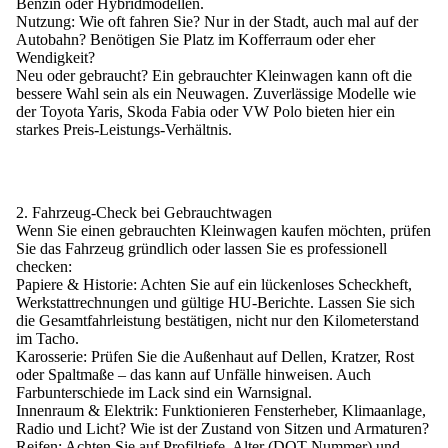
Benzin oder Hybridmodellen.
Nutzung:
Wie oft fahren Sie? Nur in der Stadt, auch mal auf der
Autobahn? Benötigen Sie Platz im Kofferraum oder eher
Wendigkeit?
Neu oder gebraucht?
Ein gebrauchter Kleinwagen kann oft die
bessere Wahl sein als ein Neuwagen. Zuverlässige Modelle wie
der Toyota Yaris, Skoda Fabia oder VW Polo bieten hier ein
starkes Preis-Leistungs-Verhältnis.
2. Fahrzeug-Check bei Gebrauchtwagen
Wenn Sie einen gebrauchten Kleinwagen kaufen möchten, prüfen
Sie das Fahrzeug gründlich oder lassen Sie es professionell
checken:
Papiere & Historie:
Achten Sie auf ein lückenloses Scheckheft,
Werkstattrechnungen und gültige HU-Berichte. Lassen Sie sich
die Gesamtfahrleistung bestätigen, nicht nur den Kilometerstand
im Tacho.
Karosserie:
Prüfen Sie die Außenhaut auf Dellen, Kratzer, Rost
oder Spaltmaße – das kann auf Unfälle hinweisen. Auch
Farbunterschiede im Lack sind ein Warnsignal.
Innenraum & Elektrik:
Funktionieren Fensterheber, Klimaanlage,
Radio und Licht? Wie ist der Zustand von Sitzen und Armaturen?
Reifen:
Achten Sie auf Profiltiefe, Alter (DOT-Nummer) und