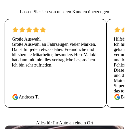
Lassen Sie sich von unseren Kunden überzeugen
Große Auswahl
Hilfsber
Große Auswahl an Fahrzeugen vieler Marken.
Ich hab
Da ist für jeden etwas dabei. Freundliche und
gekauft.
hilfsbereite Mitarbeiter, besonders Herr Maloki
vermutli
hat dann mit mir alles vertragliche besprochen.
und bei 
Ich bin sehr zufrieden.
Fehlerme
Diese R
und die 
Motorha
Super, d
das toll
Andreas T.
Barb
Alles für Ihr Auto an einem Ort