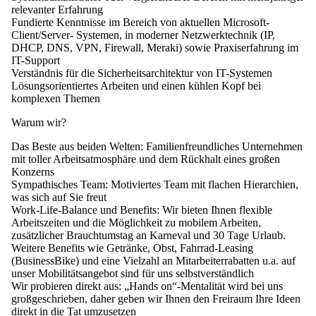
relevanter Erfahrung
Fundierte Kenntnisse im Bereich von aktuellen Microsoft-
Client/Server- Systemen, in moderner Netzwerktechnik (IP,
DHCP, DNS, VPN, Firewall, Meraki) sowie Praxiserfahrung im
IT-Support
Verständnis für die Sicherheitsarchitektur von IT-Systemen
Lösungsorientiertes Arbeiten und einen kühlen Kopf bei
komplexen Themen
Warum wir?
Das Beste aus beiden Welten:
Familienfreundliches Unternehmen
mit toller Arbeitsatmosphäre und dem Rückhalt eines großen
Konzerns
Sympathisches Team:
Motiviertes Team mit flachen Hierarchien,
was sich auf Sie freut
Work-Life-Balance und Benefits:
Wir bieten Ihnen flexible
Arbeitszeiten und die Möglichkeit zu mobilem Arbeiten,
zusätzlicher Brauchtumstag an Karneval und 30 Tage Urlaub.
Weitere Benefits wie Getränke, Obst, Fahrrad-Leasing
(BusinessBike) und eine Vielzahl an Mitarbeiterrabatten u.a. auf
unser Mobilitätsangebot sind für uns selbstverständlich
Wir probieren direkt aus:
„Hands on“-Mentalität wird bei uns
großgeschrieben, daher geben wir Ihnen den Freiraum Ihre Ideen
direkt in die Tat umzusetzen