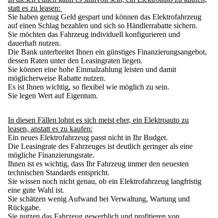
statt es zu leasen
:
Sie haben genug Geld gespart und können
das Elektrofahrzeug
auf einen Schlag bezahlen
und sich so Händlerrabatte sichern.
Sie möchten das
Fahrzeug individuell konfigurieren und
dauerhaft nutzen.
Die Bank unterbreitet Ihnen
ein günstiges Finanzierungsangebot,
dessen Raten unter den Leasingraten liegen
.
Sie können eine
hohe Einmalzahlung leisten und damit
möglicherweise Rabatte nutzen
.
Es ist Ihnen wichtig,
so flexibel wie möglich zu sein
.
Sie legen
Wert auf Eigentum
.
In diesen Fällen lohnt es sich meist eher, ein Elektroauto zu
leasen, anstatt es zu kaufen
:
Ein neues Elektrofahrzeug
passt nicht in Ihr Budget
.
Die
Leasingrate des Fahrzeuges ist deutlich geringer als eine
mögliche Finanzierungsrate
.
Ihnen ist es wichtig, dass Ihr
Fahrzeug immer den neuesten
technischen Standards entspricht
.
Sie wissen noch nicht genau
, ob ein Elektrofahrzeug langfristig
eine gute Wahl ist
.
Sie schätzen
wenig Aufwand bei Verwaltung, Wartung und
Rückgabe
.
Sie nutzen das Fahrzeug gewerblich und profitieren von