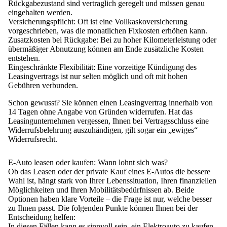
Rückgabezustand sind vertraglich geregelt und müssen genau
eingehalten werden.
Versicherungspflicht:
Oft ist eine Vollkaskoversicherung
vorgeschrieben, was die monatlichen Fixkosten erhöhen kann.
Zusatzkosten bei Rückgabe:
Bei zu hoher Kilometerleistung oder
übermäßiger Abnutzung können am Ende zusätzliche Kosten
entstehen.
Eingeschränkte Flexibilität:
Eine vorzeitige Kündigung des
Leasingvertrags ist nur selten möglich und oft mit hohen
Gebühren verbunden.
Schon gewusst
? Sie können einen
Leasingvertrag innerhalb von
14 Tagen ohne Angabe von Gründen widerrufen
. Hat das
Leasingunternehmen vergessen, Ihnen bei Vertragsschluss eine
Widerrufsbelehrung auszuhändigen, gilt sogar ein „ewiges“
Widerrufsrecht.
E-Auto leasen oder kaufen: Wann lohnt sich was?
Ob das Leasen oder der private Kauf eines E-Autos die bessere
Wahl ist, hängt stark von Ihrer Lebenssituation, Ihren finanziellen
Möglichkeiten und Ihren Mobilitätsbedürfnissen ab. Beide
Optionen haben klare Vorteile – die Frage ist nur, welche besser
zu Ihnen passt. Die folgenden Punkte können Ihnen bei der
Entscheidung helfen:
In diesen Fällen kann es sinnvoll sein, ein Elektroauto zu kaufen,