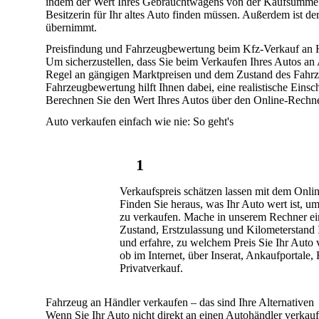
indem der Wert Ihres Gebrauchtwagens von der Kaufsumme 
Besitzerin
für Ihr altes Auto finden
müssen. Außerdem ist de
übernimmt.
Preisfindung und Fahrzeugbewertung beim Kfz-Verkauf an 
Um sicherzustellen, dass Sie beim Verkaufen Ihres Autos an 
Regel an
gängigen Marktpreisen
und dem
Zustand des Fahr
Fahrzeugbewertung hilft Ihnen dabei, eine
realistische Eins
Berechnen Sie den Wert Ihres Autos über den Online-Rechne
Auto verkaufen einfach wie nie: So geht's
1
Verkaufspreis schätzen lassen mit dem Onli
Finden Sie heraus, was Ihr Auto wert ist, u
zu verkaufen. Mache in unserem Rechner e
Zustand, Erstzulassung und Kilometerstand 
und erfahre, zu welchem Preis Sie Ihr Auto 
ob im Internet, über Inserat, Ankaufportale,
Privatverkauf.
Fahrzeug an Händler verkaufen – das sind Ihre Alternativen
Wenn Sie Ihr Auto nicht direkt an einen Autohändler verkau