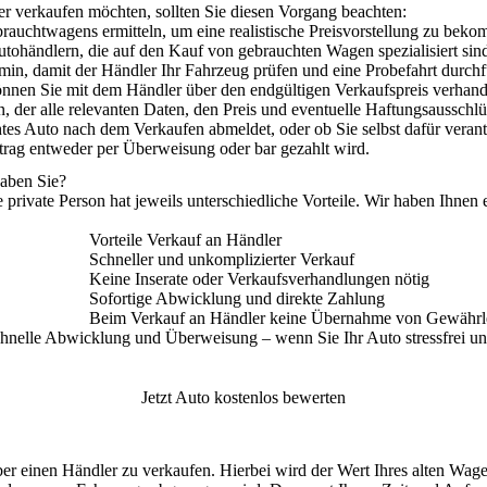
r verkaufen möchten, sollten Sie diesen
Vorgang beachten
:
brauchtwagens ermitteln, um eine realistische Preisvorstellung zu bek
utohändlern, die auf den Kauf von gebrauchten Wagen spezialisiert sin
rmin, damit der Händler Ihr Fahrzeug prüfen und eine Probefahrt durch
önnen Sie mit dem Händler über den endgültigen Verkaufspreis verhand
n, der alle relevanten Daten, den Preis und eventuelle Haftungsausschlü
htes Auto nach dem Verkaufen abmeldet, oder ob Sie selbst dafür verant
etrag entweder per Überweisung oder bar gezahlt wird.
haben Sie?
e private Person
hat jeweils
unterschiedliche Vorteile
. Wir haben Ihnen e
Vorteile Verkauf an Händler
Schneller und unkomplizierter Verkauf
Keine Inserate oder Verkaufsverhandlungen nötig
Sofortige Abwicklung und direkte Zahlung
Beim Verkauf an Händler keine Übernahme von Gewährlei
e schnelle Abwicklung und Überweisung – wenn Sie Ihr
Auto stressfrei 
Jetzt Auto kostenlos bewerten
ber einen Händler zu verkaufen. Hierbei wird der Wert Ihres alten Wag