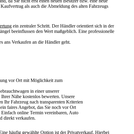
and, da Sie
nicht erst einen neuen Besitzer
bzw. eine neue
 Kaufvertrag als auch die Abmeldung des alten Fahrzeugs
ertung
ein zentraler Schritt
. Der Händler orientiert sich in der
ängel beeinflussen den Wert maßgeblich. Eine professionelle
s ans Verkaufen an die Händler geht.
ung vor Ort mit Möglichkeit zum
ebrauchtwagen in einer unserer
 Ihrer Nähe kostenlos bewerten. Unsere
n Ihr Fahrzeug nach transparenten Kriterien
in faires Angebot, das Sie noch vor Ort
Einfach online Termin vereinbaren, Auto
d direkt verkaufen.
ine häufig gewählte Option ist der
Privatverkauf
. Hierbei