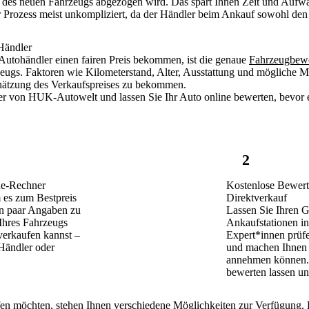
des neuen Fahrzeugs abgezogen wird. Das spart Ihnen Zeit und Aufw
r
Prozess meist unkompliziert
, da der Händler beim Ankauf sowohl den
Händler
Autohändler einen fairen Preis bekommen, ist die
genaue
Fahrzeugbew
zeugs
. Faktoren wie Kilometerstand, Alter, Ausstattung und mögliche M
chätzung des Verkaufspreises
zu bekommen.
r von HUK-Autowelt und lassen Sie Ihr Auto online bewerten, bevor e
2
ne-Rechner
Kostenlose Bewert
m es zum Bestpreis
Direktverkauf
in paar Angaben zu
Lassen Sie Ihren G
Ihres Fahrzeugs
Ankaufstationen in
verkaufen kannst –
Expert*innen prüfe
 Händler oder
und machen Ihnen e
annehmen können. 
bewerten lassen un
fen möchten, stehen Ihnen verschiedene Möglichkeiten zur Verfügung. E