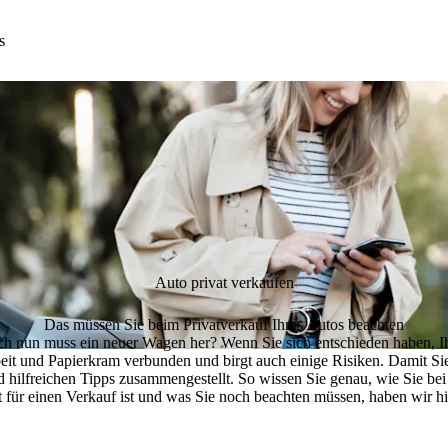
s
Auto privat verkaufen
Das müssen Sie beim Privatverkauf Ihres Autos beachten
doch nun muss ein neuer Wagen her? Wenn Sie sich entschieden haben, Ihr
eit und Papierkram verbunden und birgt auch einige Risiken. Damit Sie 
nd hilfreichen Tipps zusammengestellt. So wissen Sie genau, wie Sie be
 für einen Verkauf ist und was Sie noch beachten müssen, haben wir h