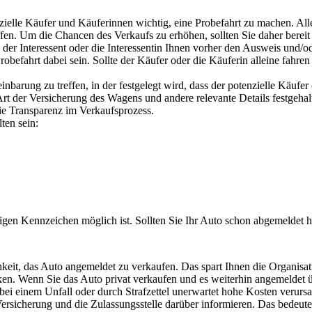
nzielle Käufer und Käuferinnen wichtig, eine Probefahrt zu machen. All
en. Um die Chancen des Verkaufs zu erhöhen, sollten Sie daher bereit 
s der Interessent oder die Interessentin Ihnen vorher den Ausweis und/o
efahrt dabei sein. Sollte der Käufer oder die Käuferin alleine fahren
einbarung
zu treffen, in der festgelegt wird, dass der potenzielle Käufe
e Art der Versicherung des Wagens und andere relevante Details festgeha
ie Transparenz im Verkaufsprozess.
ten sein:
tigen Kennzeichen möglich ist. Sollten Sie Ihr Auto schon abgemeldet h
hkeit, das Auto angemeldet zu verkaufen.
Das spart Ihnen die Organisat
en. Wenn Sie das Auto privat verkaufen und es weiterhin angemeldet üb
i einem Unfall oder durch Strafzettel unerwartet hohe Kosten verurs
Versicherung und die Zulassungsstelle darüber informieren.
Das bedeutet