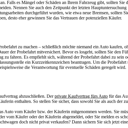
an. Falls es Mängel oder Schäden an Ihrem Fahrzeug gibt, sollten Sie
eiden. Nennen Sie auch den Zeitpunkt der letzten Hauptuntersuchung un
ungsarbeiten durchgeführt wurden, wie etwa neue Bremsen, sollten Sie
en, desto eher gewinnen Sie das Vertrauen der potenziellen Käufer.
 Probefahrt zu machen – schließlich möchte niemand ein Auto kaufen, oh
auer der Probefahrt mitversichert. Bevor es losgeht, sollten Sie den Füh
zeug zu fahren. Es empfiehlt sich, während der Probefahrt dabei zu sein 
lassungsstelle ein Kurzzeitkennzeichen beantragen. Um die Probefahrt si
 beispielsweise die Verantwortung für eventuelle Schäden geregelt wird.
Kaufvertrag abzuschließen. Der
private Kaufvertrag fürs Auto
für das Aut
ferin enthalten. So stellen Sie sicher, dass sowohl Sie als auch der zu
as Auto vom Käufer bzw. der Käuferin mitgenommen werden. Sie müsse
der vom Käufer oder der Käuferin abgemeldet, oder Sie melden es sch
chtwagen doch nicht privat verkaufen? Dann sichern Sie sich jetzt ein