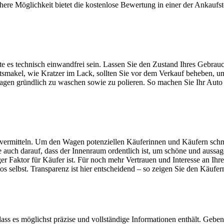
fachere Möglichkeit bietet die kostenlose Bewertung in einer der Ankauf
e es technisch einwandfrei sein. Lassen Sie den Zustand Ihres Gebrau
smakel, wie Kratzer im Lack, sollten Sie vor dem Verkauf beheben, um 
agen gründlich zu waschen sowie zu polieren. So machen Sie Ihr Auto f
vermitteln. Um den Wagen potenziellen Käuferinnen und Käufern schmac
auch darauf, dass der Innenraum ordentlich ist, um schöne und aussag
htiger Faktor für Käufer ist. Für noch mehr Vertrauen und Interesse a
s selbst. Transparenz ist hier entscheidend – so zeigen Sie den Käufe
 dass es möglichst präzise und vollständige Informationen enthält. Geb