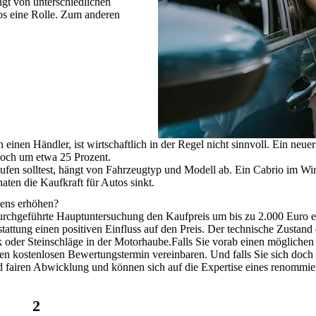
ngt von unterschiedlichen
tos eine Rolle. Zum anderen
einen Händler, ist wirtschaftlich in der Regel nicht sinnvoll.
Ein neuer
 noch um etwa 25 Prozent.
ufen solltest, hängt von Fahrzeugtyp und Modell ab. Ein Cabrio im Wi
ten die Kaufkraft für Autos sinkt.
ens erhöhen?
durchgeführte
Hauptuntersuchung
den Kaufpreis um bis zu
2.000 Euro
e
tattung
einen positiven Einfluss auf den Preis. Der
technische Zustand
 oder Steinschläge in der Motorhaube.Falls Sie vorab einen möglichen 
en kostenlosen Bewertungstermin vereinbaren. Und falls Sie sich doch
und fairen Abwicklung und können sich auf die
Expertise eines renommier
2