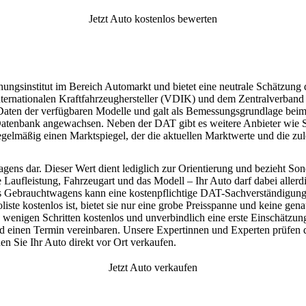
Jetzt Auto kostenlos bewerten
ungsinstitut im Bereich Automarkt und bietet eine neutrale Schätzun
ternationalen Kraftfahrzeughersteller (VDIK) und dem Zentralverban
 Daten der verfügbaren Modelle und galt als Bemessungsgrundlage bei
 Datenbank angewachsen. Neben der DAT gibt es weitere Anbieter wie
elmäßig einen Marktspiegel, der die aktuellen Marktwerte und die zulet
agens dar.
Dieser Wert dient lediglich zur Orientierung und bezieht Son
Laufleistung, Fahrzeugart und das Modell – Ihr Auto darf dabei allerdin
s Gebrauchtwagens kann eine kostenpflichtige DAT-Sachverständigu
e kostenlos ist, bietet sie nur eine grobe Preisspanne und keine gen
 wenigen Schritten kostenlos und unverbindlich eine erste Einschätzung
d einen Termin vereinbaren. Unsere Expertinnen und Experten prüfen de
en Sie Ihr Auto direkt vor Ort verkaufen.
Jetzt Auto verkaufen