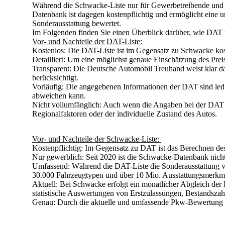
Während die
Schwacke-Liste
nur für Gewerbetreibende und S
Datenbank ist dagegen kostenpflichtig und ermöglicht eine 
Sonderausstattung bewertet.
Im Folgenden finden Sie einen Überblick darüber, wie DAT
Vor- und Nachteile der DAT-Liste:
Kostenlos:
Die DAT-Liste ist im Gegensatz zu Schwacke kost
Detailliert:
Um eine möglichst genaue Einschätzung des Preise
Transparent:
Die Deutsche Automobil Treuhand weist klar da
berücksichtigt.
Vorläufig:
Die angegebenen Informationen der DAT sind ledig
abweichen kann.
Nicht vollumfänglich:
Auch wenn die Angaben bei der DAT für
Regionalfaktoren oder der individuelle Zustand des Autos.
Vor- und Nachteile der Schwacke-Liste:
Kostenpflichtig:
Im Gegensatz zu DAT ist das Berechnen des
Nur gewerblich:
Seit 2020 ist die Schwacke-Datenbank nicht
Umfassend:
Während die DAT-Liste die Sonderausstattung vo
30.000 Fahrzeugtypen und über 10 Mio. Ausstattungsmerkm
Aktuell:
Bei Schwacke erfolgt ein monatlicher Abgleich der
statistische Auswertungen von Erstzulassungen, Bestandsza
Genau:
Durch die aktuelle und umfassende Pkw-Bewertung 