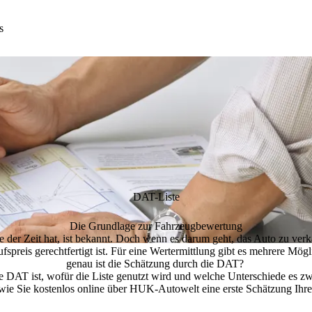
s
DAT-Liste
Die Grundlage zur Fahrzeugbewertung
 der Zeit hat, ist bekannt. Doch wenn es darum geht, das Auto zu verkau
spreis gerechtfertigt ist.
Für eine Wertermittlung gibt es mehrere Mögl
genau ist die Schätzung durch die DAT?
e DAT ist, wofür die Liste genutzt wird und welche Unterschiede es z
wie Sie
kostenlos online über HUK-Autowelt
eine erste Schätzung Ihr