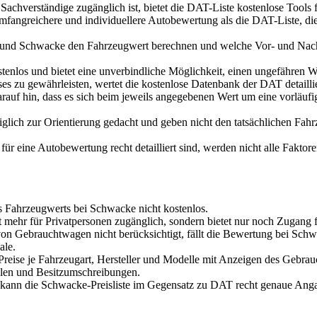
achverständige zugänglich ist, bietet die DAT-Liste kostenlose Tools f
umfangreichere und individuellere Autobewertung als die DAT-Liste, d
 und Schwacke den Fahrzeugwert berechnen und welche Vor- und Nacht
enlos und bietet eine unverbindliche Möglichkeit, einen ungefähren We
s zu gewährleisten, wertet die kostenlose Datenbank der DAT detailli
rauf hin, dass es sich beim jeweils angegebenen Wert um eine vorläufi
lich zur Orientierung gedacht und geben nicht den tatsächlichen Fahr
 eine Autobewertung recht detailliert sind, werden nicht alle Faktoren
 Fahrzeugwerts bei Schwacke nicht kostenlos.
 mehr für Privatpersonen zugänglich, sondern bietet nur noch Zugang
n Gebrauchtwagen nicht berücksichtigt, fällt die Bewertung bei Schw
ale.
 Preise je Fahrzeugart, Hersteller und Modelle mit Anzeigen des Gebr
hlen und Besitzumschreibungen.
kann die Schwacke-Preisliste im Gegensatz zu DAT recht genaue An