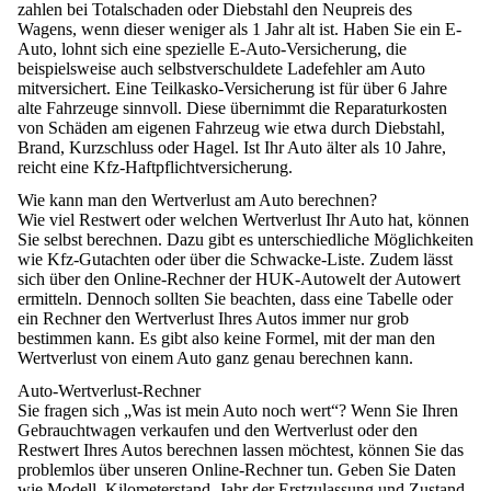
zahlen bei Totalschaden oder Diebstahl den Neupreis des
Wagens, wenn dieser weniger als 1 Jahr alt ist. Haben Sie ein E-
Auto, lohnt sich eine spezielle E-Auto-Versicherung, die
beispielsweise auch selbstverschuldete Ladefehler am Auto
mitversichert. Eine Teilkasko-Versicherung ist für über 6 Jahre
alte Fahrzeuge sinnvoll. Diese übernimmt die Reparaturkosten
von Schäden am eigenen Fahrzeug wie etwa durch Diebstahl,
Brand, Kurzschluss oder Hagel. Ist Ihr Auto älter als 10 Jahre,
reicht eine Kfz-Haftpflichtversicherung.
Wie kann man den Wertverlust am Auto berechnen?
Wie viel Restwert oder welchen Wertverlust Ihr Auto hat, können
Sie selbst berechnen. Dazu gibt es unterschiedliche Möglichkeiten
wie Kfz-Gutachten oder über die
Schwacke-Liste
. Zudem lässt
sich über den
Online-Rechner
der HUK-Autowelt der
Autowert
ermitteln
. Dennoch sollten Sie beachten, dass eine Tabelle oder
ein Rechner den Wertverlust Ihres Autos immer nur grob
bestimmen kann. Es gibt also keine Formel, mit der man den
Wertverlust von einem Auto ganz genau berechnen kann.
Auto-Wertverlust-Rechner
Sie fragen sich „
Was ist mein Auto noch wert
“? Wenn Sie Ihren
Gebrauchtwagen verkaufen
und den Wertverlust oder den
Restwert Ihres Autos berechnen lassen möchtest, können Sie das
problemlos über unseren Online-Rechner tun. Geben Sie Daten
wie Modell, Kilometerstand, Jahr der Erstzulassung und Zustand