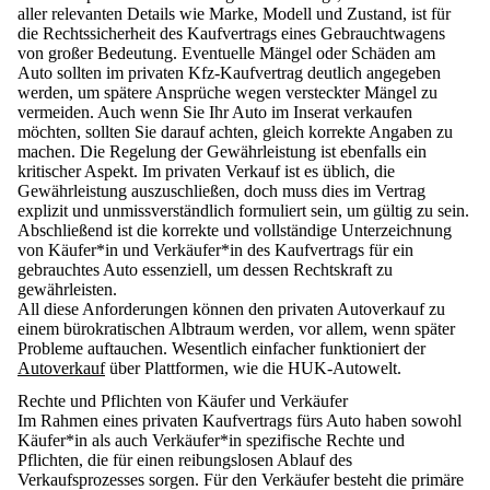
aller relevanten Details wie Marke, Modell und Zustand, ist für
die Rechtssicherheit des Kaufvertrags eines Gebrauchtwagens
von großer Bedeutung.
Eventuelle Mängel oder Schäden am
Auto sollten im privaten Kfz-Kaufvertrag deutlich angegeben
werden
, um spätere Ansprüche wegen versteckter Mängel zu
vermeiden. Auch wenn Sie Ihr Auto im Inserat verkaufen
möchten, sollten Sie darauf achten, gleich korrekte Angaben zu
machen. Die Regelung der Gewährleistung ist ebenfalls ein
kritischer Aspekt. Im privaten Verkauf ist es üblich, die
Gewährleistung auszuschließen, doch muss dies im Vertrag
explizit und unmissverständlich formuliert
sein, um gültig zu sein.
Abschließend ist die korrekte und vollständige Unterzeichnung
von Käufer*in und Verkäufer*in des Kaufvertrags für ein
gebrauchtes Auto essenziell, um dessen Rechtskraft zu
gewährleisten.
All diese Anforderungen können den privaten Autoverkauf zu
einem bürokratischen Albtraum werden, vor allem, wenn später
Probleme auftauchen. Wesentlich einfacher funktioniert der
Autoverkauf
über Plattformen, wie die HUK-Autowelt.
Rechte und Pflichten von Käufer und Verkäufer
Im Rahmen eines privaten Kaufvertrags fürs Auto haben sowohl
Käufer*in als auch Verkäufer*in spezifische Rechte und
Pflichten, die für einen reibungslosen Ablauf des
Verkaufsprozesses sorgen.
Für den Verkäufer besteht die primäre