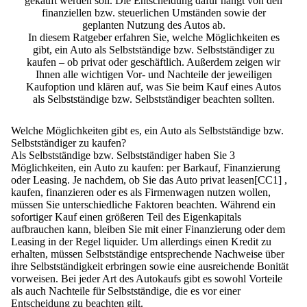
gekauft werden soll.
Die Entscheidung dafür hängt von den
finanziellen bzw. steuerlichen Umständen sowie der
geplanten Nutzung des Autos ab.
In diesem Ratgeber erfahren Sie, welche Möglichkeiten es
gibt, ein Auto als Selbstständige bzw. Selbstständiger zu
kaufen – ob privat oder geschäftlich. Außerdem zeigen wir
Ihnen alle wichtigen Vor- und Nachteile der jeweiligen
Kaufoption und klären auf, was Sie beim Kauf eines Autos
als Selbstständige bzw. Selbstständiger beachten sollten.
Welche Möglichkeiten gibt es, ein Auto als Selbstständige bzw.
Selbstständiger zu kaufen?
Als Selbstständige bzw. Selbstständiger haben Sie 3
Möglichkeiten, ein Auto zu kaufen: per Barkauf, Finanzierung
oder Leasing.
Je nachdem, ob Sie das Auto privat leasen[CC1] ,
kaufen, finanzieren oder es als Firmenwagen nutzen wollen,
müssen Sie unterschiedliche Faktoren beachten. Während ein
sofortiger Kauf einen größeren Teil des Eigenkapitals
aufbrauchen kann, bleiben Sie mit einer Finanzierung oder dem
Leasing in der Regel liquider. Um allerdings einen Kredit zu
erhalten, müssen Selbstständige entsprechende Nachweise über
ihre Selbstständigkeit erbringen sowie eine ausreichende Bonität
vorweisen. Bei jeder Art des Autokaufs gibt es sowohl Vorteile
als auch Nachteile für Selbstständige, die es vor einer
Entscheidung zu beachten gilt.