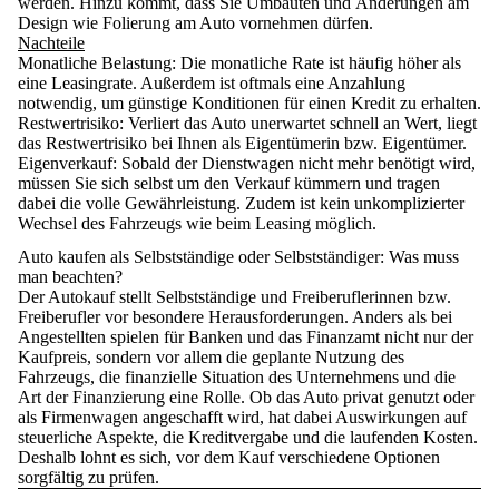
werden. Hinzu kommt, dass Sie Umbauten und Änderungen am
Design wie Folierung am Auto vornehmen dürfen.
Nachteile
Monatliche Belastung
: Die monatliche Rate ist häufig höher als
eine Leasingrate. Außerdem ist oftmals eine Anzahlung
notwendig, um günstige Konditionen für einen Kredit zu erhalten.
Restwertrisiko
: Verliert das Auto unerwartet schnell an Wert, liegt
das Restwertrisiko bei Ihnen als Eigentümerin bzw. Eigentümer.
Eigenverkauf
: Sobald der Dienstwagen nicht mehr benötigt wird,
müssen Sie sich selbst um den Verkauf kümmern und tragen
dabei die volle Gewährleistung. Zudem ist kein unkomplizierter
Wechsel des Fahrzeugs wie beim Leasing möglich.
Auto kaufen als Selbstständige oder Selbstständiger: Was muss
man beachten?
Der Autokauf stellt Selbstständige und Freiberuflerinnen bzw.
Freiberufler vor besondere Herausforderungen. Anders als bei
Angestellten spielen für Banken und das Finanzamt nicht nur der
Kaufpreis, sondern vor allem die
geplante Nutzung des
Fahrzeugs
, die
finanzielle Situation des Unternehmens
und die
Art der Finanzierung
eine Rolle. Ob das Auto privat genutzt oder
als Firmenwagen angeschafft wird, hat dabei Auswirkungen auf
steuerliche Aspekte, die Kreditvergabe und die laufenden Kosten.
Deshalb lohnt es sich, vor dem Kauf verschiedene Optionen
sorgfältig zu prüfen.