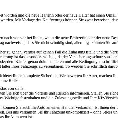
et
worden und die neue Halterin oder der neue Halter hat einen Unfall,
t werden
. Mit Vorlage des Kaufvertrags können Sie zwar beweisen, dass 
en nach wie vor bei Ihnen
, wenn die neue Besitzerin oder der neue Be
g nachweisen, dass Sie nicht schuldig sind, allerdings könnten Sie
auf
her zu gehen,
vergiss auf keinen Fall die Zulassungsstelle und die Ve
sicherung ist das besonders wichtig, da der Versicherungsschutz sonst e
 oder dem Käufer
genau
dokumentieren
und
alle Bedingungen schriftlich
alter Ihres Fahrzeugs zu vereinbaren. So werden Sie schriftlich darüb
bietet Ihnen komplette Sicherheit
. Wir bewerten Ihr Auto, machen Ih
ohne Risiko.
slos von statten
ten Sie sich
über die Vorteile und Risiken informieren
. Stellen Sie sich
es Wichtige festzuhalten
und die Zulassungsstelle und Ihre Kfz-Versich
n können Sie auch Ihr Auto an einen Händler verkaufen. Ist Ihnen der
elt
. Bei uns verkaufen Sie Ihr Fahrzeug unkompliziert – ohne Stress un
s Ihr Auto wert ist.