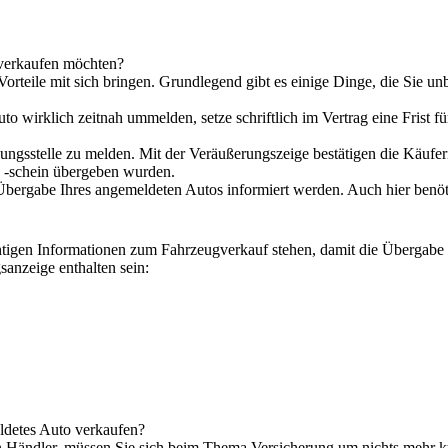
 verkaufen möchten?
orteile mit sich bringen
. Grundlegend gibt es einige Dinge, die Sie unb
Auto wirklich zeitnah ummelden, setze
schriftlich im Vertrag
eine
Frist 
sungsstelle zu melden
. Mit der Veräußerungszeige bestätigen die Käufer
 -schein übergeben wurden.
Übergabe Ihres angemeldeten Autos informiert
werden. Auch hier benöt
htigen Informationen zum Fahrzeugverkauf
stehen, damit die Übergabe d
gsanzeige enthalten sein:
ldetes Auto verkaufen?
 Händler, müssen Sie sich beim Thema Versicherung um nichts mehr kü