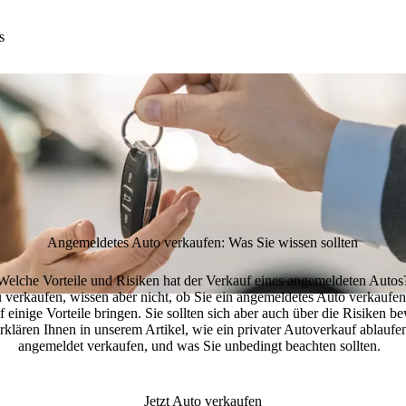
s
Angemeldetes Auto verkaufen: Was Sie wissen sollten
Welche Vorteile und Risiken hat der Verkauf eines angemeldeten Autos
 verkaufen, wissen aber nicht,
ob Sie ein angemeldetes Auto verkaufe
f einige
Vorteile
bringen. Sie sollten sich aber auch über die
Risiken
bew
lären Ihnen in unserem Artikel, wie ein privater Autoverkauf ablaufen 
angemeldet verkaufen, und
was Sie unbedingt beachten sollten
.
Jetzt Auto verkaufen