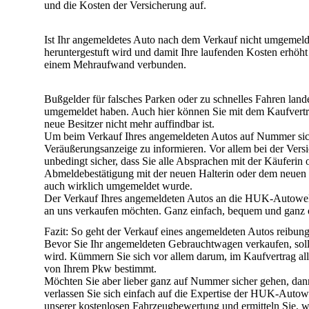
und die Kosten der Versicherung auf
.
Ist Ihr angemeldetes Auto nach dem Verkauf
nicht umgemeld
heruntergestuft wird und damit Ihre laufenden Kosten erhöh
einem Mehraufwand verbunden
.
Bußgelder
für falsches Parken oder zu schnelles Fahren
land
umgemeldet haben
. Auch hier können Sie mit dem Kaufvertra
neue Besitzer nicht mehr auffindbar ist.
Um beim Verkauf Ihres angemeldeten Autos auf Nummer sic
Veräußerungsanzeige zu informieren
. Vor allem bei der Ver
unbedingt sicher, dass Sie alle
Absprachen
mit der Käuferin
Abmeldebestätigung
mit der neuen Halterin oder dem neuen H
auch wirklich umgemeldet wurde.
Der Verkauf Ihres angemeldeten Autos an die
HUK-Autowelt 
an uns verkaufen möchten. Ganz einfach, bequem und
ganz 
Fazit: So geht der Verkauf eines angemeldeten Autos reibung
Bevor Sie Ihr angemeldeten Gebrauchtwagen verkaufen, soll
wird. Kümmern Sie sich vor allem darum,
im Kaufvertrag all
von Ihrem Pkw bestimmt.
Möchten Sie aber lieber ganz
auf Nummer sicher gehen
, dan
verlassen Sie sich einfach auf die
Expertise der HUK-Autow
unserer kostenlosen Fahrzeugbewertung und ermitteln Sie, wa